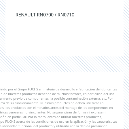
RENAULT RN0700 / RN0710
irido por el Grupo FUCHS en materia de desarrollo y fabricación de lubricantes
ón de nuestros productos depende de muchos factores, en particular, del uso
tratamiento previo de componentes, la posible contaminación externa, etc. Por
erca de su funcionamiento. Nuestros productos no deben utilizarse en
le si los productos son eliminados antes del montaje de los componentes en
rices generales no vinculantes. No se garantizan de forma ni expresa ni
ión en particular. Por lo tanto, antes de utilizar nuestros productos,
 FUCHS acerca de las condiciones de uso en la aplicación y las características
a idoneidad funcional del producto y utilizarlo con la debida precaución.