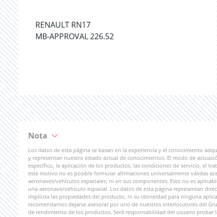
RENAULT RN17
MB-APPROVAL 226.52
Nota
Los datos de esta página se basan en la experiencia y el conocimiento adqu
y representan nuestro estado actual de conocimientos. El modo de actuaci
específico, la aplicación de los productos, las condiciones de servicio, el 
este motivo no es posible formular afirmaciones universalmente válidas ac
aeronaves/vehículos espaciales, ni en sus componentes. Esto no es aplicab
una aeronave/vehículo espacial. Los datos de esta página representan direct
implícita las propiedades del producto, ni su idoneidad para ninguna aplicac
recomendamos dejarse asesorar por uno de nuestros interlocutores del Grupo
de rendimiento de los productos. Será responsabilidad del usuario probar l