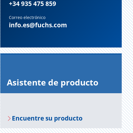
+34 935 475 859
Correo electrónico
info.es@fuchs.com
Asis­ten­te de pro­duc­to
En­cuen­tre su pro­duc­to