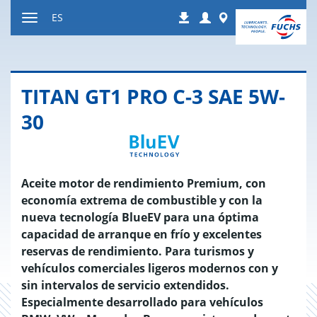
Ir
Login
Worldwide
ES
Descargas
a
Mostrar
contenido
u
ocultar
la
TITAN GT1 PRO C-3 SAE 5W-
navegación
30
Aceite motor de rendimiento Premium, con
economía extrema de combustible y con la
nueva tecnología BlueEV para una óptima
capacidad de arranque en frío y excelentes
reservas de rendimiento. Para turismos y
vehículos comerciales ligeros modernos con y
sin intervalos de servicio extendidos.
Especialmente desarrollado para vehículos