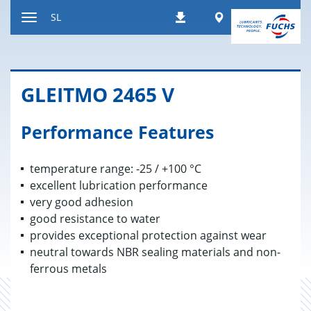
Nazaj
Worldwide
SL
Prenosi
na
Preklop
vsebino
za
navigacijo
GLE­IT­MO 2465 V
Performance Features
temperature range: -25 / +100 °C
excellent lubrication performance
very good adhesion
good resistance to water
provides exceptional protection against wear
neutral towards NBR sealing materials and non-
ferrous metals