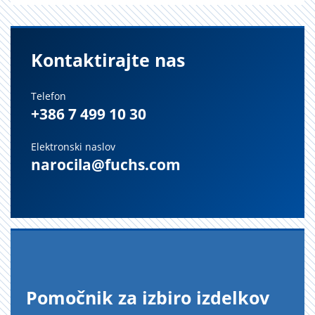
Kontaktirajte nas
Telefon
+386 7 499 10 30
Elektronski naslov
narocila@fuchs.com
Po­moč­nik za iz­bi­ro iz­del­kov