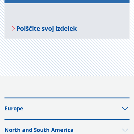
Po­i­šči­te svoj iz­de­lek
Europe
North and South America