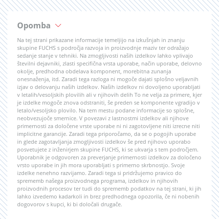
Opomba
Na tej strani prikazane informacije temeljijo na izkušnjah in znanju
skupine FUCHS s področja razvoja in proizvodnje maziv ter odražajo
sedanje stanje v tehniki. Na zmogljivosti naših izdelkov lahko vplivajo
številni dejavniki, zlasti specifična vrsta uporabe, način uporabe, delovno
okolje, predhodna obdelava komponent, morebitna zunanja
onesnaženja, itd. Zaradi tega razloga ni mogoče dajati splošno veljavnih
izjav o delovanju naših izdelkov. Naših izdelkov ni dovoljeno uporabljati
v letalih/vesoljskih plovilih ali v njihovih delih To ne velja za primere, kjer
je izdelke mogoče znova odstraniti, še preden se komponente vgradijo v
letalo/vesoljsko plovilo. Na tem mestu podane informacije so splošne,
neobvezujoče smernice. V povezavi z lastnostmi izdelkov ali njihove
primernosti za določene vrste uporabe ni ni zagotovljene niti izrecne niti
implicitne garancije. Zaradi tega priporočamo, da se o pogojih uporabe
in glede zagotavljanja zmogljivosti izdelkov še pred njihovo uporabo
posvetujete z inženirjem skupine FUCHS, ki se ukvarja s tem področjem.
Uporabnik je odgovoren za preverjanje primernosti izdelkov za določeno
vrsto uporabe in jih mora uporabljati s primerno skrbnostjo. Svoje
izdelke nenehno razvijamo. Zaradi tega si pridržujemo pravico do
sprememb našega proizvodnega programa, izdelkov in njihovih
proizvodnih procesov ter tudi do sprememb podatkov na tej strani, ki jih
lahko izvedemo kadarkoli in brez predhodnega opozorila, če ni nobenih
dogovorov s kupci, ki bi določali drugače.