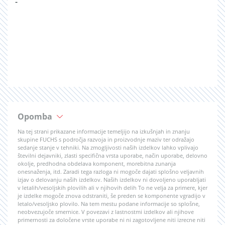
-
Opomba
Na tej strani prikazane informacije temeljijo na izkušnjah in znanju
skupine FUCHS s področja razvoja in proizvodnje maziv ter odražajo
sedanje stanje v tehniki. Na zmogljivosti naših izdelkov lahko vplivajo
številni dejavniki, zlasti specifična vrsta uporabe, način uporabe, delovno
okolje, predhodna obdelava komponent, morebitna zunanja
onesnaženja, itd. Zaradi tega razloga ni mogoče dajati splošno veljavnih
izjav o delovanju naših izdelkov. Naših izdelkov ni dovoljeno uporabljati
v letalih/vesoljskih plovilih ali v njihovih delih To ne velja za primere, kjer
je izdelke mogoče znova odstraniti, še preden se komponente vgradijo v
letalo/vesoljsko plovilo. Na tem mestu podane informacije so splošne,
neobvezujoče smernice. V povezavi z lastnostmi izdelkov ali njihove
primernosti za določene vrste uporabe ni ni zagotovljene niti izrecne niti