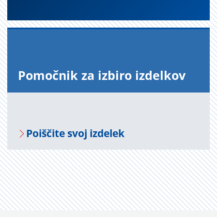
Po­moč­nik za iz­bi­ro iz­del­kov
Po­i­šči­te svoj iz­de­lek