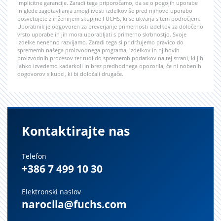
implicitne garancije. Zaradi tega priporočamo, da se o pogojih uporabe
in glede zagotavljanja zmogljivosti izdelkov še pred njihovo uporabo
posvetujete z inženirjem skupine FUCHS, ki se ukvarja s tem področjem.
Uporabnik je odgovoren za preverjanje primernosti izdelkov za določeno
vrsto uporabe in jih mora uporabljati s primerno skrbnostjo. Svoje
izdelke nenehno razvijamo. Zaradi tega si pridržujemo pravico do
sprememb našega proizvodnega programa, izdelkov in njihovih
proizvodnih procesov ter tudi do sprememb podatkov na tej strani, ki jih
lahko izvedemo kadarkoli in brez predhodnega opozorila, če ni nobenih
dogovorov s kupci, ki bi določali drugače.
Kontaktirajte nas
Telefon
+386 7 499 10 30
Elektronski naslov
narocila@fuchs.com