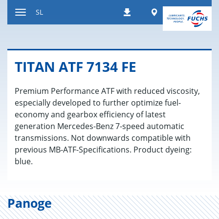
Nazaj
Worldwide
SL
Prenosi
na
Preklop
vsebino
za
navigacijo
TITAN ATF 7134 FE
Premium Performance ATF with reduced viscosity,
especially developed to further optimize fuel-
economy and gearbox efficiency of latest
generation Mercedes-Benz 7-speed automatic
transmissions. Not downwards compatible with
previous MB-ATF-Specifications. Product dyeing:
blue.
Panoge