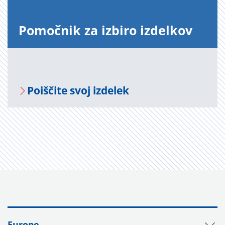
Po­moč­nik za iz­bi­ro iz­del­kov
Po­i­šči­te svoj iz­de­lek
Europe