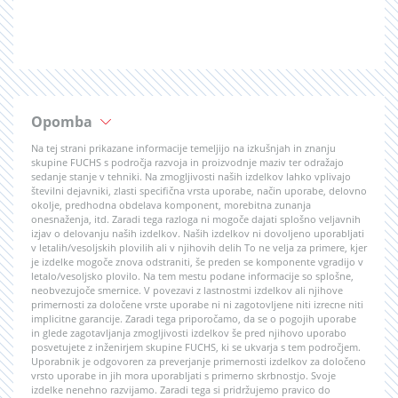
Opomba
Na tej strani prikazane informacije temeljijo na izkušnjah in znanju
skupine FUCHS s področja razvoja in proizvodnje maziv ter odražajo
sedanje stanje v tehniki. Na zmogljivosti naših izdelkov lahko vplivajo
številni dejavniki, zlasti specifična vrsta uporabe, način uporabe, delovno
okolje, predhodna obdelava komponent, morebitna zunanja
onesnaženja, itd. Zaradi tega razloga ni mogoče dajati splošno veljavnih
izjav o delovanju naših izdelkov. Naših izdelkov ni dovoljeno uporabljati
v letalih/vesoljskih plovilih ali v njihovih delih To ne velja za primere, kjer
je izdelke mogoče znova odstraniti, še preden se komponente vgradijo v
letalo/vesoljsko plovilo. Na tem mestu podane informacije so splošne,
neobvezujoče smernice. V povezavi z lastnostmi izdelkov ali njihove
primernosti za določene vrste uporabe ni ni zagotovljene niti izrecne niti
implicitne garancije. Zaradi tega priporočamo, da se o pogojih uporabe
in glede zagotavljanja zmogljivosti izdelkov še pred njihovo uporabo
posvetujete z inženirjem skupine FUCHS, ki se ukvarja s tem področjem.
Uporabnik je odgovoren za preverjanje primernosti izdelkov za določeno
vrsto uporabe in jih mora uporabljati s primerno skrbnostjo. Svoje
izdelke nenehno razvijamo. Zaradi tega si pridržujemo pravico do