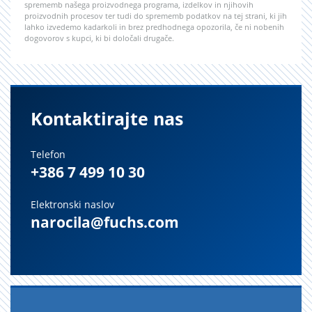
sprememb našega proizvodnega programa, izdelkov in njihovih
proizvodnih procesov ter tudi do sprememb podatkov na tej strani, ki jih
lahko izvedemo kadarkoli in brez predhodnega opozorila, če ni nobenih
dogovorov s kupci, ki bi določali drugače.
Kontaktirajte nas
Telefon
+386 7 499 10 30
Elektronski naslov
narocila@fuchs.com