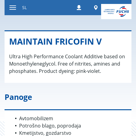
Nazaj
Worldwide
SL
Prenosi
na
Preklop
vsebino
za
navigacijo
MA­IN­TA­IN FRI­CO­FIN V
Ultra High Performance Coolant Additive based on
Monoethyleneglycol. Free of nitrites, amines and
phosphates. Product dyeing: pink-violet.
Panoge
Avtomobilizem
Potrošno blago, poprodaja
Kmetijstvo, gozdarstvo