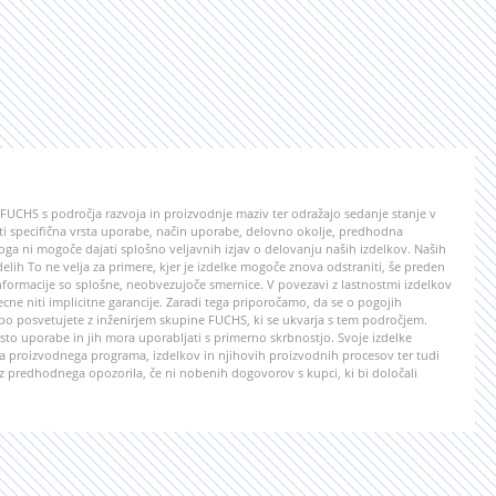
e FUCHS s področja razvoja in proizvodnje maziv ter odražajo sedanje stanje v
lasti specifična vrsta uporabe, način uporabe, delovno okolje, predhodna
ga ni mogoče dajati splošno veljavnih izjav o delovanju naših izdelkov. Naših
 delih To ne velja za primere, kjer je izdelke mogoče znova odstraniti, še preden
formacije so splošne, neobvezujoče smernice. V povezavi z lastnostmi izdelkov
ecne niti implicitne garancije. Zaradi tega priporočamo, da se o pogojih
abo posvetujete z inženirjem skupine FUCHS, ki se ukvarja s tem področjem.
to uporabe in jih mora uporabljati s primerno skrbnostjo. Svoje izdelke
 proizvodnega programa, izdelkov in njihovih proizvodnih procesov ter tudi
z predhodnega opozorila, če ni nobenih dogovorov s kupci, ki bi določali