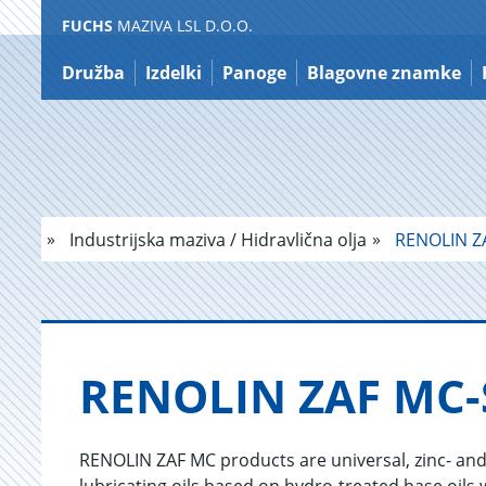
FUCHS
MAZIVA LSL D.O.O.
Nazaj
na
Družba
Izdelki
Panoge
Blagovne znamke
vsebino
Industrijska maziva / Hidravlična olja
RENOLIN Z
RE­NO­LIN ZAF MC-S
RENOLIN ZAF MC products are universal, zinc- and