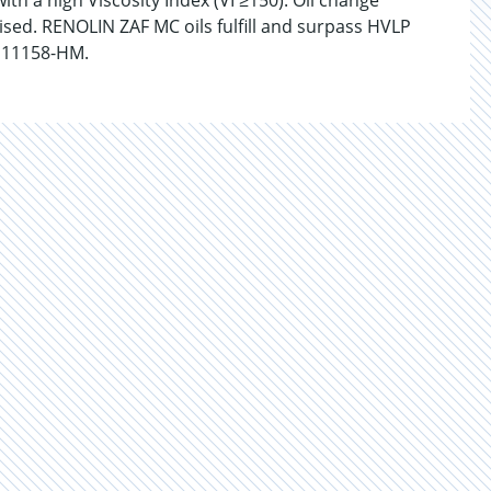
ith a high Viscosity Index (VI ≥150). Oil change
ised. RENOLIN ZAF MC oils fulfill and surpass HVLP
O 11158-HM.