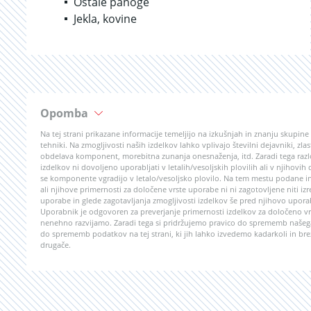
Ostale panoge
Jekla, kovine
Opomba
Na tej strani prikazane informacije temeljijo na izkušnjah in znanju skupin
tehniki. Na zmogljivosti naših izdelkov lahko vplivajo številni dejavniki, z
obdelava komponent, morebitna zunanja onesnaženja, itd. Zaradi tega razlo
izdelkov ni dovoljeno uporabljati v letalih/vesoljskih plovilih ali v njihovih
se komponente vgradijo v letalo/vesoljsko plovilo. Na tem mestu podane in
ali njihove primernosti za določene vrste uporabe ni ni zagotovljene niti izr
uporabe in glede zagotavljanja zmogljivosti izdelkov še pred njihovo upor
Uporabnik je odgovoren za preverjanje primernosti izdelkov za določeno vrs
nenehno razvijamo. Zaradi tega si pridržujemo pravico do sprememb našega
do sprememb podatkov na tej strani, ki jih lahko izvedemo kadarkoli in bre
drugače.