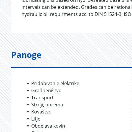
lubricating oils based on hydro-treated base oils w
intervals can be extended. Grades can be rational
hydraulic oil requirments acc. to DIN 51524-3, IS
Panoge
Pridobivanje elektrike
Gradbeništvo
Transport
Stroji, oprema
Kovaštvo
Litje
Obdelava kovin