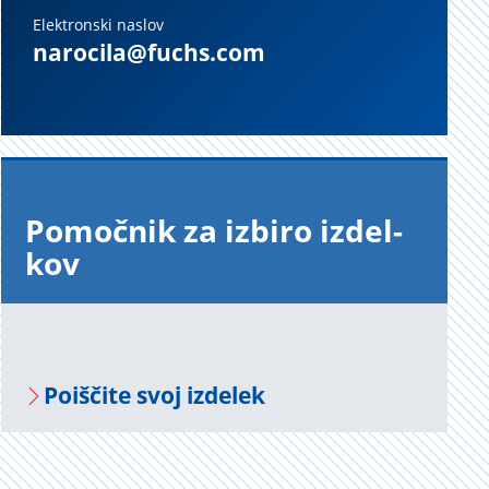
Elektronski naslov
narocila@fuchs.com
Po­moč­nik za iz­bi­ro iz­del­
kov
Po­i­šči­te svoj iz­de­lek