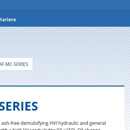
Kariera
AF MC-SERIES
E­RI­ES
 ash-free demulsifying HVI hydraulic and general