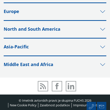
Europe
North and South America
Asia-Pacific
Middle East and Africa
© Imetnik avtorskih pravic je skupina FUCHS 2026
New Cookie Policy
Zasebnost podatkov
Impresum
Natisni