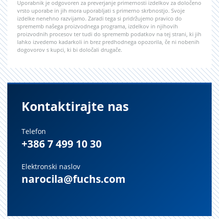
Uporabnik je odgovoren za preverjanje primernosti izdelkov za določeno
vrsto uporabe in jih mora uporabljati s primerno skrbnostjo. Svoje
izdelke nenehno razvijamo. Zaradi tega si pridržujemo pravico do
sprememb našega proizvodnega programa, izdelkov in njihovih
proizvodnih procesov ter tudi do sprememb podatkov na tej strani, ki jih
lahko izvedemo kadarkoli in brez predhodnega opozorila, če ni nobenih
dogovorov s kupci, ki bi določali drugače.
Kontaktirajte nas
Telefon
+386 7 499 10 30
Elektronski naslov
narocila@fuchs.com