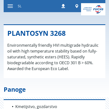
Nazaj
Worldwide
SL
Prenosi
na
Preklop
vsebino
za
navigacijo
PLAN­TO­SYN 3268
Environmentally friendly HVI multigrade hydraulic
oil with high temperature stability based on fully-
saturated, synthetic esters (HEES). Rapidly
biodegradable according to OECD 301 B > 60%.
Awarded the European Eco Label.
Panoge
Kmetijstvo, gozdarstvo