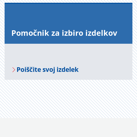
Po­moč­nik za iz­bi­ro iz­del­kov
Po­i­šči­te svoj iz­de­lek