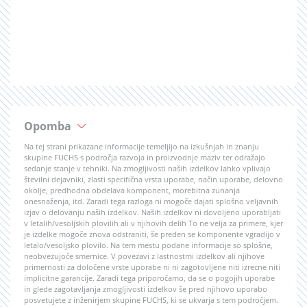
Opomba
Na tej strani prikazane informacije temeljijo na izkušnjah in znanju
skupine FUCHS s področja razvoja in proizvodnje maziv ter odražajo
sedanje stanje v tehniki. Na zmogljivosti naših izdelkov lahko vplivajo
številni dejavniki, zlasti specifična vrsta uporabe, način uporabe, delovno
okolje, predhodna obdelava komponent, morebitna zunanja
onesnaženja, itd. Zaradi tega razloga ni mogoče dajati splošno veljavnih
izjav o delovanju naših izdelkov. Naših izdelkov ni dovoljeno uporabljati
v letalih/vesoljskih plovilih ali v njihovih delih To ne velja za primere, kjer
je izdelke mogoče znova odstraniti, še preden se komponente vgradijo v
letalo/vesoljsko plovilo. Na tem mestu podane informacije so splošne,
neobvezujoče smernice. V povezavi z lastnostmi izdelkov ali njihove
primernosti za določene vrste uporabe ni ni zagotovljene niti izrecne niti
implicitne garancije. Zaradi tega priporočamo, da se o pogojih uporabe
in glede zagotavljanja zmogljivosti izdelkov še pred njihovo uporabo
posvetujete z inženirjem skupine FUCHS, ki se ukvarja s tem področjem.