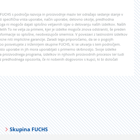
e FUCHS s področja razvoja in proizvodnje maziv ter odražajo sedanje stanje v
lasti specifična vrsta uporabe, način uporabe, delovno okolje, predhodna
ga ni mogoče dajati splošno veljavnih izjav o delovanju naših izdelkov. Naših
 delih To ne velja za primere, kjer je izdelke mogoče znova odstraniti, še preden
formacije so splošne, neobvezujoče smernice. V povezavi z lastnostmi izdelkov
ecne niti implicitne garancije. Zaradi tega priporočamo, da se o pogojih
abo posvetujete z inženirjem skupine FUCHS, ki se ukvarja s tem področjem.
to uporabe in jih mora uporabljati s primerno skrbnostjo. Svoje izdelke
 proizvodnega programa, izdelkov in njihovih proizvodnih procesov ter tudi
z predhodnega opozorila, če ni nobenih dogovorov s kupci, ki bi določali
Skupina FUCHS