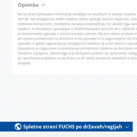
Opomba
Na tej strani prikazane informacije temeljijo na izkušnjah in znanju skupin
tehniki. Na zmogljivosti naših izdelkov lahko vplivajo številni dejavniki, z
obdelava komponent, morebitna zunanja onesnaženja, itd. Zaradi tega razlo
izdelkov ni dovoljeno uporabljati v letalih/vesoljskih plovilih ali v njihovih
se komponente vgradijo v letalo/vesoljsko plovilo. Na tem mestu podane in
ali njihove primernosti za določene vrste uporabe ni ni zagotovljene niti izr
uporabe in glede zagotavljanja zmogljivosti izdelkov še pred njihovo upor
Uporabnik je odgovoren za preverjanje primernosti izdelkov za določeno vrs
nenehno razvijamo. Zaradi tega si pridržujemo pravico do sprememb našega
do sprememb podatkov na tej strani, ki jih lahko izvedemo kadarkoli in bre
drugače.
Spletne strani FUCHS po državah/regijah