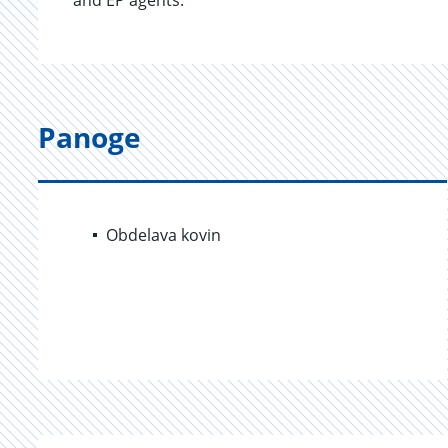
and EP agents.
Panoge
Obdelava kovin