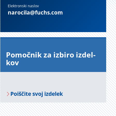
Elektronski naslov
narocila@fuchs.com
Po­moč­nik za iz­bi­ro iz­del­
kov
Po­i­šči­te svoj iz­de­lek