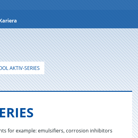
Kariera
OL AKTIV-SERIES
­RI­ES
ts for example: emulsifiers, corrosion inhibitors