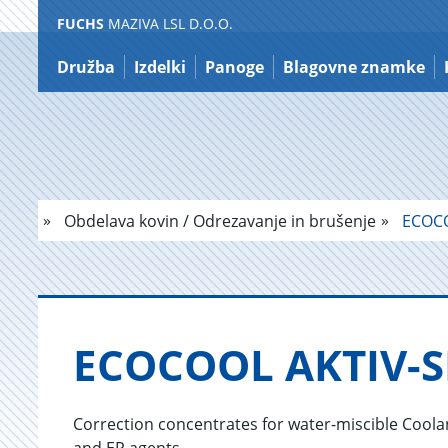
FUCHS
MAZIVA LSL D.O.O.
Nazaj
na
Družba
Izdelki
Panoge
Blagovne znamke
vsebino
Obdelava kovin / Odrezavanje in brušenje
ECOCO
ECO­COOL AKTIV-SE
Correction concentrates for water-miscible Coolan