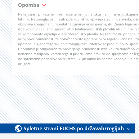
Opomba
Na tej strani prikazane informacije temeljijo na izkušnjah in znanju skupin
tehniki. Na zmogljivosti naših izdelkov lahko vplivajo številni dejavniki, z
obdelava komponent, morebitna zunanja onesnaženja, itd. Zaradi tega razlo
izdelkov ni dovoljeno uporabljati v letalih/vesoljskih plovilih ali v njihovih
se komponente vgradijo v letalo/vesoljsko plovilo. Na tem mestu podane in
ali njihove primernosti za določene vrste uporabe ni ni zagotovljene niti izr
uporabe in glede zagotavljanja zmogljivosti izdelkov še pred njihovo upor
Uporabnik je odgovoren za preverjanje primernosti izdelkov za določeno vrs
nenehno razvijamo. Zaradi tega si pridržujemo pravico do sprememb našega
do sprememb podatkov na tej strani, ki jih lahko izvedemo kadarkoli in bre
drugače.
Spletne strani FUCHS po državah/regijah