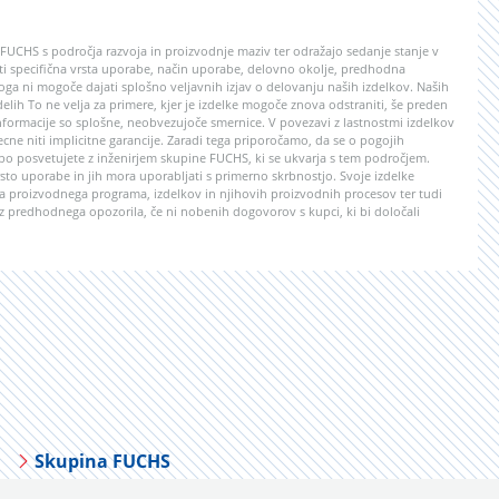
e FUCHS s področja razvoja in proizvodnje maziv ter odražajo sedanje stanje v
lasti specifična vrsta uporabe, način uporabe, delovno okolje, predhodna
ga ni mogoče dajati splošno veljavnih izjav o delovanju naših izdelkov. Naših
 delih To ne velja za primere, kjer je izdelke mogoče znova odstraniti, še preden
formacije so splošne, neobvezujoče smernice. V povezavi z lastnostmi izdelkov
ecne niti implicitne garancije. Zaradi tega priporočamo, da se o pogojih
abo posvetujete z inženirjem skupine FUCHS, ki se ukvarja s tem področjem.
to uporabe in jih mora uporabljati s primerno skrbnostjo. Svoje izdelke
 proizvodnega programa, izdelkov in njihovih proizvodnih procesov ter tudi
z predhodnega opozorila, če ni nobenih dogovorov s kupci, ki bi določali
Skupina FUCHS