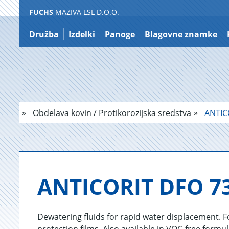
FUCHS
MAZIVA LSL D.O.O.
Nazaj
na
Družba
Izdelki
Panoge
Blagovne znamke
vsebino
Obdelava kovin / Protikorozijska sredstva
ANTIC
AN­TI­CO­RIT DFO 7
Dewatering fluids for rapid water displacement. Fo