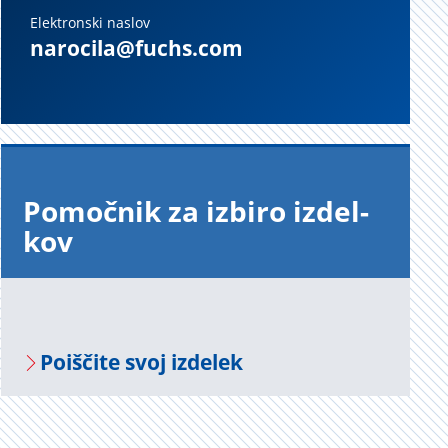
Elektronski naslov
narocila@fuchs.com
Po­moč­nik za iz­bi­ro iz­del­
kov
Po­i­šči­te svoj iz­de­lek