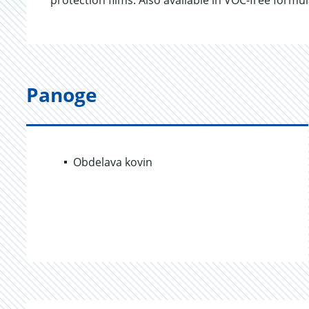
protection films. Also available in VOC-free formu
Panoge
Obdelava kovin