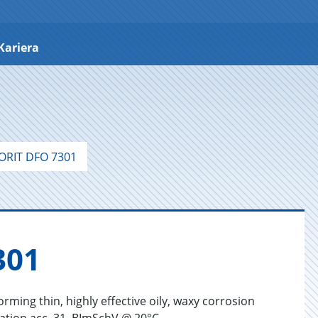
Kariera
ORIT DFO 7301
301
rming thin, highly effective oily, waxy corrosion