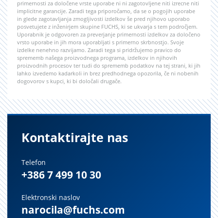
primernosti za določene vrste uporabe ni ni zagotovljene niti izrecne niti
implicitne garancije. Zaradi tega priporočamo, da se o pogojih uporabe
in glede zagotavljanja zmogljivosti izdelkov še pred njihovo uporabo
posvetujete z inženirjem skupine FUCHS, ki se ukvarja s tem področjem.
Uporabnik je odgovoren za preverjanje primernosti izdelkov za določeno
vrsto uporabe in jih mora uporabljati s primerno skrbnostjo. Svoje
izdelke nenehno razvijamo. Zaradi tega si pridržujemo pravico do
sprememb našega proizvodnega programa, izdelkov in njihovih
proizvodnih procesov ter tudi do sprememb podatkov na tej strani, ki jih
lahko izvedemo kadarkoli in brez predhodnega opozorila, če ni nobenih
dogovorov s kupci, ki bi določali drugače.
Kontaktirajte nas
Telefon
+386 7 499 10 30
Elektronski naslov
narocila@fuchs.com