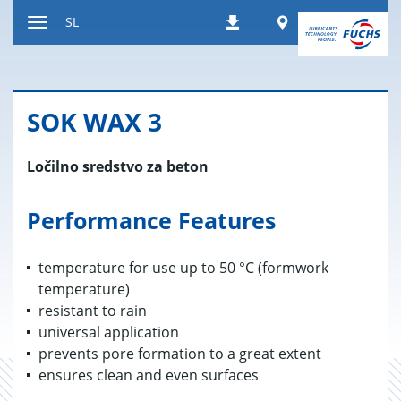
Nazaj
Worldwide
SL
Prenosi
na
Preklop
vsebino
za
navigacijo
SOK WAX 3
Ločilno sredstvo za beton
Performance Features
temperature for use up to 50 °C (formwork
temperature)
resistant to rain
universal application
prevents pore formation to a great extent
ensures clean and even surfaces