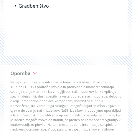
Gradbeništvo
Opomba
Na tej strani prikazane informacije temeljijo na izkušnjah in znanju
skupine FUCHS s področja razvoja in proizvodnje maziv ter odražajo
sedanje stanje v tehniki. Na zmogljivosti naših izdelkov lahko vplivajo
številni dejavniki, zlasti specifična vrsta uporabe, način uporabe, delovno
okolje, predhodna obdelava komponent, morebitna zunanja
onesnaženja, itd. Zaradi tega razloga ni mogoče dajati splošno veljavnih
izjav o delovanju naših izdelkov. Naših izdelkov ni dovoljeno uporabljati
v letalih/vesoljskih plovilih ali v njihovih delih To ne velja za primere, kjer
je izdelke mogoče znova odstraniti, še preden se komponente vgradijo v
letalo/vesoljsko plovilo. Na tem mestu podane informacije so splošne,
neobvezujoče smernice. V povezavi z lastnostmi izdelkov ali njihove