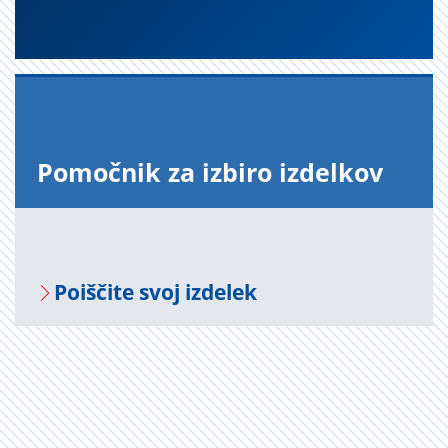
Po­moč­nik za iz­bi­ro iz­del­kov
Po­i­šči­te svoj iz­de­lek