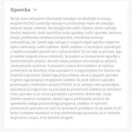
Opomba
Na tej strani prikazane informacije temeljijo na izkušnjah in znanju
skupine FUCHS s področja razvoja in proizvodnje maziv ter odražajo
sedanje stanje v tehniki. Na zmogljivosti naših izdelkov lahko vplivajo
številni dejavniki, zlasti specifična vrsta uporabe, način uporabe, delovno
okolje, predhodna obdelava komponent, morebitna zunanja
onesnaženja, itd. Zaradi tega razloga ni mogoče dajati splošno veljavnih
izjav o delovanju naših izdelkov. Naših izdelkov ni dovoljeno uporabljati
v letalih/vesoljskih plovilih ali v njihovih delih To ne velja za primere, kjer
je izdelke mogoče znova odstraniti, še preden se komponente vgradijo v
letalo/vesoljsko plovilo. Na tem mestu podane informacije so splošne,
neobvezujoče smernice. V povezavi z lastnostmi izdelkov ali njihove
primernosti za določene vrste uporabe ni ni zagotovljene niti izrecne niti
implicitne garancije. Zaradi tega priporočamo, da se o pogojih uporabe
in glede zagotavljanja zmogljivosti izdelkov še pred njihovo uporabo
posvetujete z inženirjem skupine FUCHS, ki se ukvarja s tem področjem.
Uporabnik je odgovoren za preverjanje primernosti izdelkov za določeno
vrsto uporabe in jih mora uporabljati s primerno skrbnostjo. Svoje
izdelke nenehno razvijamo. Zaradi tega si pridržujemo pravico do
sprememb našega proizvodnega programa, izdelkov in njihovih
proizvodnih procesov ter tudi do sprememb podatkov na tej strani, ki jih
lahko izvedemo kadarkoli in brez predhodnega opozorila, če ni nobenih
dogovorov s kupci, ki bi določali drugače.