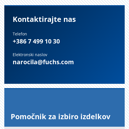
Kontaktirajte nas
Telefon
+386 7 499 10 30
Elektronski naslov
narocila@fuchs.com
Po­moč­nik za iz­bi­ro iz­del­kov