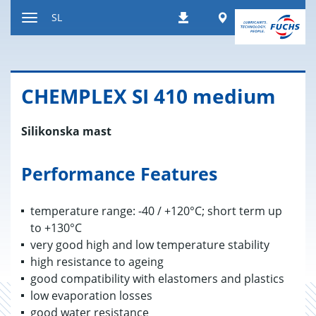
Nazaj
Worldwide
SL
Prenosi
na
Preklop
vsebino
za
navigacijo
CHEM­PLEX SI 410 me­di­um
Silikonska mast
Performance Features
temperature range: -40 / +120°C; short term up
to +130°C
very good high and low temperature stability
high resistance to ageing
good compatibility with elastomers and plastics
low evaporation losses
good water resistance