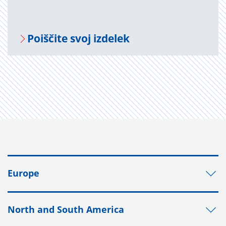
Po­i­šči­te svoj iz­de­lek
Europe
North and South America