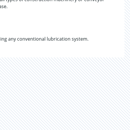
ase.
ng any conventional lubrication system.