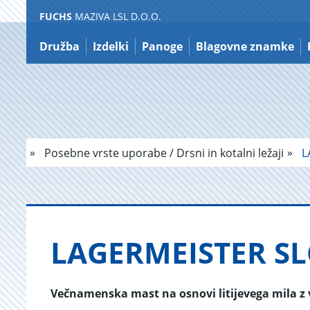
FUCHS
MAZIVA LSL D.O.O.
Nazaj
na
Družba
Izdelki
Panoge
Blagovne znamke
vsebino
Posebne vrste uporabe / Drsni in kotalni ležaji
L
LA­GER­ME­I­STER S
Večnamenska mast na osnovi litijevega mila z 