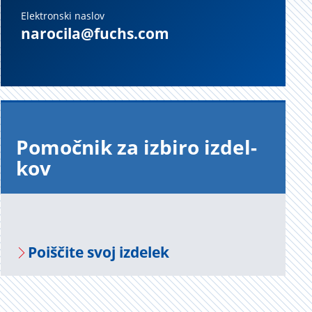
Elektronski naslov
narocila@fuchs.com
Po­moč­nik za iz­bi­ro iz­del­
kov
Po­i­šči­te svoj iz­de­lek