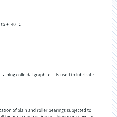
 to +140 °C
ining colloidal graphite. It is used to lubricate
ion of plain and roller bearings subjected to
 all types of construction machinery or conveyor