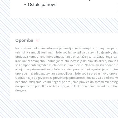
Ostale panoge
Opomba
Na tej strani prikazane informacije temeljijo na izkušnjah in znanju skupin
tehniki. Na zmogljivosti naših izdelkov lahko vplivajo številni dejavniki, z
obdelava komponent, morebitna zunanja onesnaženja, itd. Zaradi tega razlo
izdelkov ni dovoljeno uporabljati v letalih/vesoljskih plovilih ali v njihovih
se komponente vgradijo v letalo/vesoljsko plovilo. Na tem mestu podane in
ali njihove primernosti za določene vrste uporabe ni ni zagotovljene niti izr
uporabe in glede zagotavljanja zmogljivosti izdelkov še pred njihovo upor
Uporabnik je odgovoren za preverjanje primernosti izdelkov za določeno vrs
nenehno razvijamo. Zaradi tega si pridržujemo pravico do sprememb našega
do sprememb podatkov na tej strani, ki jih lahko izvedemo kadarkoli in bre
drugače.