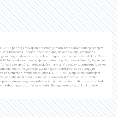
e FUCHS s področja razvoja in proizvodnje maziv ter odražajo sedanje stanje v
lasti specifična vrsta uporabe, način uporabe, delovno okolje, predhodna
ga ni mogoče dajati splošno veljavnih izjav o delovanju naših izdelkov. Naših
 delih To ne velja za primere, kjer je izdelke mogoče znova odstraniti, še preden
formacije so splošne, neobvezujoče smernice. V povezavi z lastnostmi izdelkov
ecne niti implicitne garancije. Zaradi tega priporočamo, da se o pogojih
abo posvetujete z inženirjem skupine FUCHS, ki se ukvarja s tem področjem.
to uporabe in jih mora uporabljati s primerno skrbnostjo. Svoje izdelke
 proizvodnega programa, izdelkov in njihovih proizvodnih procesov ter tudi
z predhodnega opozorila, če ni nobenih dogovorov s kupci, ki bi določali