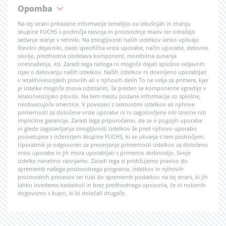
Opomba
Na tej strani prikazane informacije temeljijo na izkušnjah in znanju
skupine FUCHS s področja razvoja in proizvodnje maziv ter odražajo
sedanje stanje v tehniki. Na zmogljivosti naših izdelkov lahko vplivajo
številni dejavniki, zlasti specifična vrsta uporabe, način uporabe, delovno
okolje, predhodna obdelava komponent, morebitna zunanja
onesnaženja, itd. Zaradi tega razloga ni mogoče dajati splošno veljavnih
izjav o delovanju naših izdelkov. Naših izdelkov ni dovoljeno uporabljati
v letalih/vesoljskih plovilih ali v njihovih delih To ne velja za primere, kjer
je izdelke mogoče znova odstraniti, še preden se komponente vgradijo v
letalo/vesoljsko plovilo. Na tem mestu podane informacije so splošne,
neobvezujoče smernice. V povezavi z lastnostmi izdelkov ali njihove
primernosti za določene vrste uporabe ni ni zagotovljene niti izrecne niti
implicitne garancije. Zaradi tega priporočamo, da se o pogojih uporabe
in glede zagotavljanja zmogljivosti izdelkov še pred njihovo uporabo
posvetujete z inženirjem skupine FUCHS, ki se ukvarja s tem področjem.
Uporabnik je odgovoren za preverjanje primernosti izdelkov za določeno
vrsto uporabe in jih mora uporabljati s primerno skrbnostjo. Svoje
izdelke nenehno razvijamo. Zaradi tega si pridržujemo pravico do
sprememb našega proizvodnega programa, izdelkov in njihovih
proizvodnih procesov ter tudi do sprememb podatkov na tej strani, ki jih
lahko izvedemo kadarkoli in brez predhodnega opozorila, če ni nobenih
dogovorov s kupci, ki bi določali drugače.