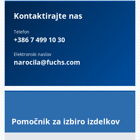
Kontaktirajte nas
Telefon
+386 7 499 10 30
Elektronski naslov
narocila@fuchs.com
Po­moč­nik za iz­bi­ro iz­del­kov