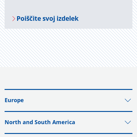
Po­i­šči­te svoj iz­de­lek
Europe
North and South America