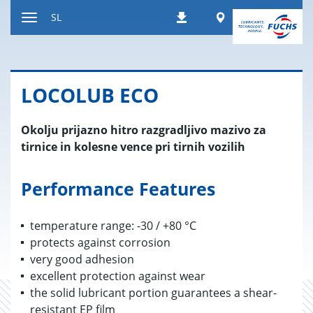
Nazaj
Worldwide
SL
Prenosi
na
Preklop
vsebino
za
navigacijo
LO­CO­LUB ECO
Okolju prijazno hitro razgradljivo mazivo za
tirnice in kolesne vence pri tirnih vozilih
Performance Features
temperature range: -30 / +80 °C
protects against corrosion
very good adhesion
excellent protection against wear
the solid lubricant portion guarantees a shear-
resistant EP film