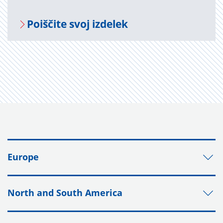
Po­i­šči­te svoj iz­de­lek
Europe
North and South America