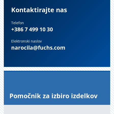
Kontaktirajte nas
Telefon
+386 7 499 10 30
Elektronski naslov
narocila@fuchs.com
Po­moč­nik za iz­bi­ro iz­del­kov