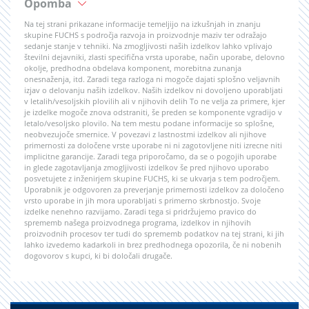
Opomba
Na tej strani prikazane informacije temeljijo na izkušnjah in znanju
skupine FUCHS s področja razvoja in proizvodnje maziv ter odražajo
sedanje stanje v tehniki. Na zmogljivosti naših izdelkov lahko vplivajo
številni dejavniki, zlasti specifična vrsta uporabe, način uporabe, delovno
okolje, predhodna obdelava komponent, morebitna zunanja
onesnaženja, itd. Zaradi tega razloga ni mogoče dajati splošno veljavnih
izjav o delovanju naših izdelkov. Naših izdelkov ni dovoljeno uporabljati
v letalih/vesoljskih plovilih ali v njihovih delih To ne velja za primere, kjer
je izdelke mogoče znova odstraniti, še preden se komponente vgradijo v
letalo/vesoljsko plovilo. Na tem mestu podane informacije so splošne,
neobvezujoče smernice. V povezavi z lastnostmi izdelkov ali njihove
primernosti za določene vrste uporabe ni ni zagotovljene niti izrecne niti
implicitne garancije. Zaradi tega priporočamo, da se o pogojih uporabe
in glede zagotavljanja zmogljivosti izdelkov še pred njihovo uporabo
posvetujete z inženirjem skupine FUCHS, ki se ukvarja s tem področjem.
Uporabnik je odgovoren za preverjanje primernosti izdelkov za določeno
vrsto uporabe in jih mora uporabljati s primerno skrbnostjo. Svoje
izdelke nenehno razvijamo. Zaradi tega si pridržujemo pravico do
sprememb našega proizvodnega programa, izdelkov in njihovih
proizvodnih procesov ter tudi do sprememb podatkov na tej strani, ki jih
lahko izvedemo kadarkoli in brez predhodnega opozorila, če ni nobenih
dogovorov s kupci, ki bi določali drugače.