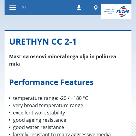
Nazaj
Worldwide
SL
Prenosi
na
Preklop
vsebino
za
navigacijo
URE­THYN CC 2-1
Mast na osnovi mineralnega olja in poliurea
mila
Performance Features
temperature range: -20 / +180 °C
very broad temperature range
excellent work stability
good ageing resistance
good water resistance
largely resistant to many aggressive media