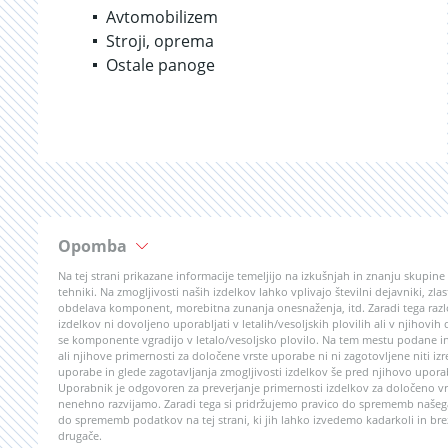
Avtomobilizem
Stroji, oprema
Ostale panoge
Opomba
Na tej strani prikazane informacije temeljijo na izkušnjah in znanju skupin
tehniki. Na zmogljivosti naših izdelkov lahko vplivajo številni dejavniki, z
obdelava komponent, morebitna zunanja onesnaženja, itd. Zaradi tega razlo
izdelkov ni dovoljeno uporabljati v letalih/vesoljskih plovilih ali v njihovih
se komponente vgradijo v letalo/vesoljsko plovilo. Na tem mestu podane in
ali njihove primernosti za določene vrste uporabe ni ni zagotovljene niti izr
uporabe in glede zagotavljanja zmogljivosti izdelkov še pred njihovo upor
Uporabnik je odgovoren za preverjanje primernosti izdelkov za določeno vrs
nenehno razvijamo. Zaradi tega si pridržujemo pravico do sprememb našega
do sprememb podatkov na tej strani, ki jih lahko izvedemo kadarkoli in bre
drugače.