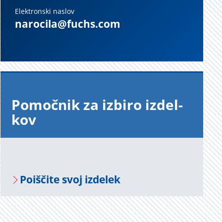
Elektronski naslov
narocila@fuchs.com
Po­moč­nik za iz­bi­ro iz­del­
kov
Po­i­šči­te svoj iz­de­lek