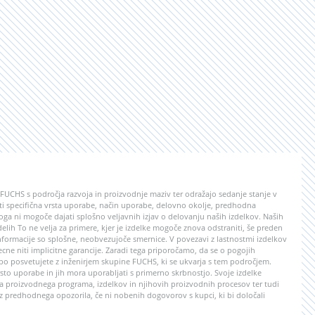
e FUCHS s področja razvoja in proizvodnje maziv ter odražajo sedanje stanje v
lasti specifična vrsta uporabe, način uporabe, delovno okolje, predhodna
ga ni mogoče dajati splošno veljavnih izjav o delovanju naših izdelkov. Naših
 delih To ne velja za primere, kjer je izdelke mogoče znova odstraniti, še preden
formacije so splošne, neobvezujoče smernice. V povezavi z lastnostmi izdelkov
ecne niti implicitne garancije. Zaradi tega priporočamo, da se o pogojih
abo posvetujete z inženirjem skupine FUCHS, ki se ukvarja s tem področjem.
to uporabe in jih mora uporabljati s primerno skrbnostjo. Svoje izdelke
 proizvodnega programa, izdelkov in njihovih proizvodnih procesov ter tudi
z predhodnega opozorila, če ni nobenih dogovorov s kupci, ki bi določali