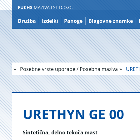
FUCHS
MAZIVA LSL D.O.O.
Nazaj
na
Družba
Izdelki
Panoge
Blagovne znamke
vsebino
Posebne vrste uporabe / Posebna maziva
URETH
URE­THYN GE 00
Sintetična, delno tekoča mast