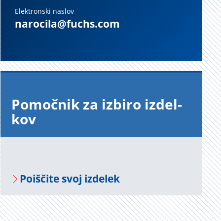
Elektronski naslov
narocila@fuchs.com
Po­moč­nik za iz­bi­ro iz­del­
kov
Po­i­šči­te svoj iz­de­lek