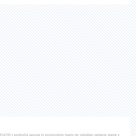
e FUCHS s področja razvoja in proizvodnje maziv ter odražajo sedanje stanje v