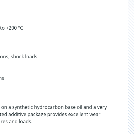
to +200 °C
tions, shock loads
ms
 on a synthetic hydrocarbon base oil and a very
ted additive package provides excellent wear
ures and loads.