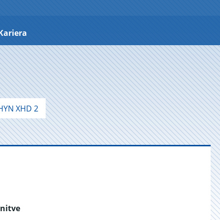
Kariera
YN XHD 2
nitve