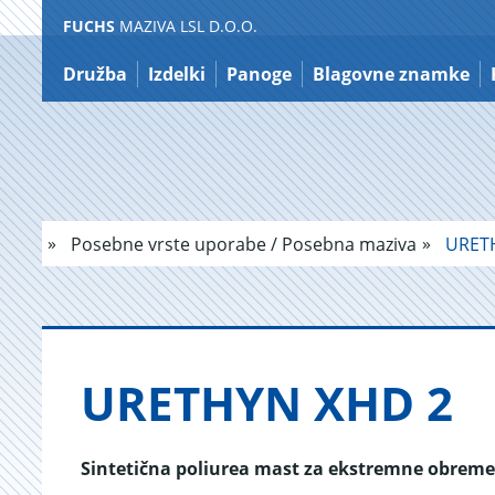
FUCHS
MAZIVA LSL D.O.O.
Nazaj
na
Družba
Izdelki
Panoge
Blagovne znamke
vsebino
Posebne vrste uporabe / Posebna maziva
URETH
URE­THYN XHD 2
Sintetična poliurea mast za ekstremne obreme