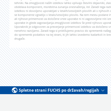
tehniki. Na zmogljivosti naših izdelkov lahko vplivajo številni dejavniki, z
obdelava komponent, morebitna zunanja onesnaženja, itd. Zaradi tega razlo
izdelkov ni dovoljeno uporabljati v letalih/vesoljskih plovilih ali v njihovih
se komponente vgradijo v letalo/vesoljsko plovilo. Na tem mestu podane in
ali njihove primernosti za določene vrste uporabe ni ni zagotovljene niti izr
uporabe in glede zagotavljanja zmogljivosti izdelkov še pred njihovo upor
Uporabnik je odgovoren za preverjanje primernosti izdelkov za določeno vrs
nenehno razvijamo. Zaradi tega si pridržujemo pravico do sprememb našega
do sprememb podatkov na tej strani, ki jih lahko izvedemo kadarkoli in bre
drugače.
Spletne strani FUCHS po državah/regijah