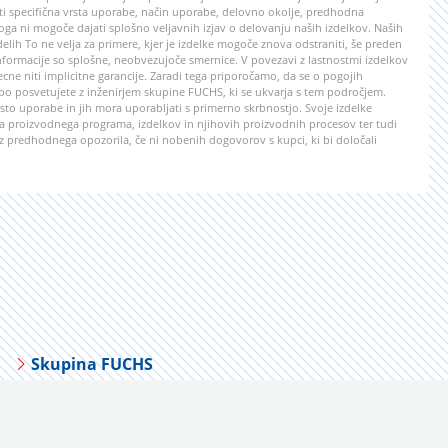
lasti specifična vrsta uporabe, način uporabe, delovno okolje, predhodna
ga ni mogoče dajati splošno veljavnih izjav o delovanju naših izdelkov. Naših
 delih To ne velja za primere, kjer je izdelke mogoče znova odstraniti, še preden
formacije so splošne, neobvezujoče smernice. V povezavi z lastnostmi izdelkov
ecne niti implicitne garancije. Zaradi tega priporočamo, da se o pogojih
abo posvetujete z inženirjem skupine FUCHS, ki se ukvarja s tem področjem.
to uporabe in jih mora uporabljati s primerno skrbnostjo. Svoje izdelke
 proizvodnega programa, izdelkov in njihovih proizvodnih procesov ter tudi
z predhodnega opozorila, če ni nobenih dogovorov s kupci, ki bi določali
Skupina FUCHS