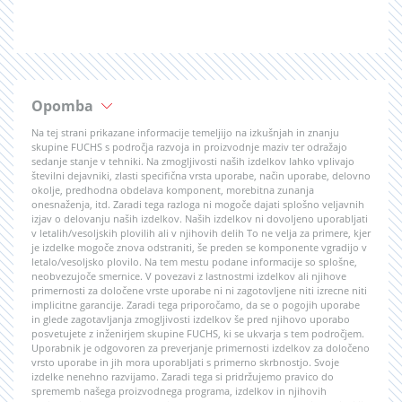
Opomba
Na tej strani prikazane informacije temeljijo na izkušnjah in znanju
skupine FUCHS s področja razvoja in proizvodnje maziv ter odražajo
sedanje stanje v tehniki. Na zmogljivosti naših izdelkov lahko vplivajo
številni dejavniki, zlasti specifična vrsta uporabe, način uporabe, delovno
okolje, predhodna obdelava komponent, morebitna zunanja
onesnaženja, itd. Zaradi tega razloga ni mogoče dajati splošno veljavnih
izjav o delovanju naših izdelkov. Naših izdelkov ni dovoljeno uporabljati
v letalih/vesoljskih plovilih ali v njihovih delih To ne velja za primere, kjer
je izdelke mogoče znova odstraniti, še preden se komponente vgradijo v
letalo/vesoljsko plovilo. Na tem mestu podane informacije so splošne,
neobvezujoče smernice. V povezavi z lastnostmi izdelkov ali njihove
primernosti za določene vrste uporabe ni ni zagotovljene niti izrecne niti
implicitne garancije. Zaradi tega priporočamo, da se o pogojih uporabe
in glede zagotavljanja zmogljivosti izdelkov še pred njihovo uporabo
posvetujete z inženirjem skupine FUCHS, ki se ukvarja s tem področjem.
Uporabnik je odgovoren za preverjanje primernosti izdelkov za določeno
vrsto uporabe in jih mora uporabljati s primerno skrbnostjo. Svoje
izdelke nenehno razvijamo. Zaradi tega si pridržujemo pravico do
sprememb našega proizvodnega programa, izdelkov in njihovih