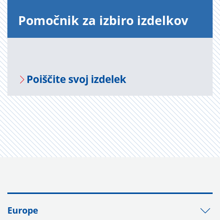
Po­moč­nik za iz­bi­ro iz­del­kov
Po­i­šči­te svoj iz­de­lek
Europe