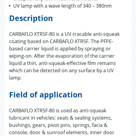
UV lamp with a wave length of 340 – 380nm
Description
CARBAFLO XTR5F-80 is a UV-tracable anti-squeak
coating based on CARBAFLO XTR5F. The PFPE-
based carrier liquid is applied by spraying or
wiping-on. After the evaporation of the carrier
liquid a thin, anti-squeak-effective film remains
which can be detected on any surface by a UV
lamp.
Field of application
CARBAFLO XTR5F-80 is used as anti-squeak
lubricant in vehicles: seals & sealing systems,
bushings, gears, pivot pins, springs, facia &
console, door & sunroof elements, inner door