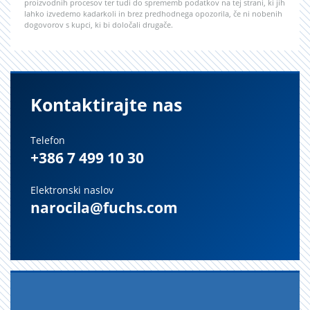
proizvodnih procesov ter tudi do sprememb podatkov na tej strani, ki jih
lahko izvedemo kadarkoli in brez predhodnega opozorila, če ni nobenih
dogovorov s kupci, ki bi določali drugače.
Kontaktirajte nas
Telefon
+386 7 499 10 30
Elektronski naslov
narocila@fuchs.com