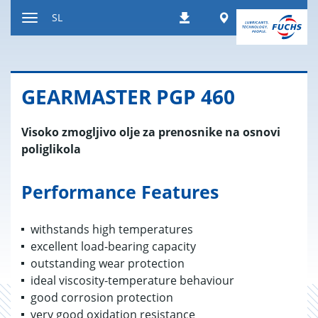
Nazaj
Worldwide
SL
Prenosi
na
Preklop
vsebino
za
navigacijo
GE­AR­MA­STER PGP 460
Visoko zmogljivo olje za prenosnike na osnovi
poliglikola
Performance Features
withstands high temperatures
excellent load-bearing capacity
outstanding wear protection
ideal viscosity-temperature behaviour
good corrosion protection
very good oxidation resistance