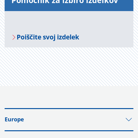
Po­moč­nik za iz­bi­ro iz­del­kov
Po­i­šči­te svoj iz­de­lek
Europe