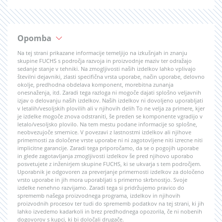
Opomba
Na tej strani prikazane informacije temeljijo na izkušnjah in znanju
skupine FUCHS s področja razvoja in proizvodnje maziv ter odražajo
sedanje stanje v tehniki. Na zmogljivosti naših izdelkov lahko vplivajo
številni dejavniki, zlasti specifična vrsta uporabe, način uporabe, delovno
okolje, predhodna obdelava komponent, morebitna zunanja
onesnaženja, itd. Zaradi tega razloga ni mogoče dajati splošno veljavnih
izjav o delovanju naših izdelkov. Naših izdelkov ni dovoljeno uporabljati
v letalih/vesoljskih plovilih ali v njihovih delih To ne velja za primere, kjer
je izdelke mogoče znova odstraniti, še preden se komponente vgradijo v
letalo/vesoljsko plovilo. Na tem mestu podane informacije so splošne,
neobvezujoče smernice. V povezavi z lastnostmi izdelkov ali njihove
primernosti za določene vrste uporabe ni ni zagotovljene niti izrecne niti
implicitne garancije. Zaradi tega priporočamo, da se o pogojih uporabe
in glede zagotavljanja zmogljivosti izdelkov še pred njihovo uporabo
posvetujete z inženirjem skupine FUCHS, ki se ukvarja s tem področjem.
Uporabnik je odgovoren za preverjanje primernosti izdelkov za določeno
vrsto uporabe in jih mora uporabljati s primerno skrbnostjo. Svoje
izdelke nenehno razvijamo. Zaradi tega si pridržujemo pravico do
sprememb našega proizvodnega programa, izdelkov in njihovih
proizvodnih procesov ter tudi do sprememb podatkov na tej strani, ki jih
lahko izvedemo kadarkoli in brez predhodnega opozorila, če ni nobenih
dogovorov s kupci, ki bi določali drugače.