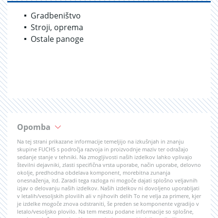
Gradbeništvo
Stroji, oprema
Ostale panoge
Opomba
Na tej strani prikazane informacije temeljijo na izkušnjah in znanju
skupine FUCHS s področja razvoja in proizvodnje maziv ter odražajo
sedanje stanje v tehniki. Na zmogljivosti naših izdelkov lahko vplivajo
številni dejavniki, zlasti specifična vrsta uporabe, način uporabe, delovno
okolje, predhodna obdelava komponent, morebitna zunanja
onesnaženja, itd. Zaradi tega razloga ni mogoče dajati splošno veljavnih
izjav o delovanju naših izdelkov. Naših izdelkov ni dovoljeno uporabljati
v letalih/vesoljskih plovilih ali v njihovih delih To ne velja za primere, kjer
je izdelke mogoče znova odstraniti, še preden se komponente vgradijo v
letalo/vesoljsko plovilo. Na tem mestu podane informacije so splošne,