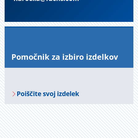
Po­moč­nik za iz­bi­ro iz­del­kov
Po­i­šči­te svoj iz­de­lek