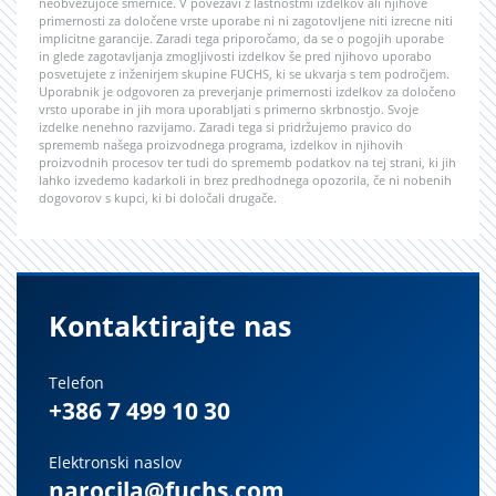
neobvezujoče smernice. V povezavi z lastnostmi izdelkov ali njihove
primernosti za določene vrste uporabe ni ni zagotovljene niti izrecne niti
implicitne garancije. Zaradi tega priporočamo, da se o pogojih uporabe
in glede zagotavljanja zmogljivosti izdelkov še pred njihovo uporabo
posvetujete z inženirjem skupine FUCHS, ki se ukvarja s tem področjem.
Uporabnik je odgovoren za preverjanje primernosti izdelkov za določeno
vrsto uporabe in jih mora uporabljati s primerno skrbnostjo. Svoje
izdelke nenehno razvijamo. Zaradi tega si pridržujemo pravico do
sprememb našega proizvodnega programa, izdelkov in njihovih
proizvodnih procesov ter tudi do sprememb podatkov na tej strani, ki jih
lahko izvedemo kadarkoli in brez predhodnega opozorila, če ni nobenih
dogovorov s kupci, ki bi določali drugače.
Kontaktirajte nas
Telefon
+386 7 499 10 30
Elektronski naslov
narocila@fuchs.com