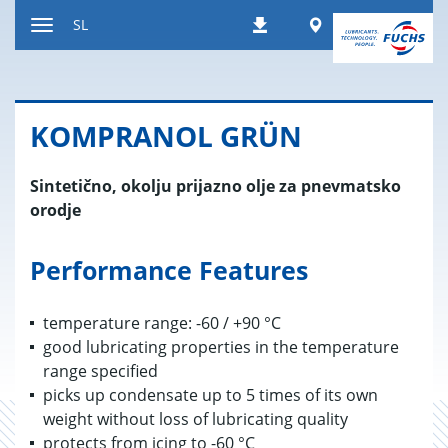
Nazaj
Worldwide
SL
Prenosi
na
Preklop
vsebino
za
navigacijo
KOM­PRA­NOL GRÜN
Sintetično, okolju prijazno olje za pnevmatsko
orodje
Performance Features
temperature range: -60 / +90 °C
good lubricating properties in the temperature
range specified
picks up condensate up to 5 times of its own
weight without loss of lubricating quality
protects from icing to -60 °C