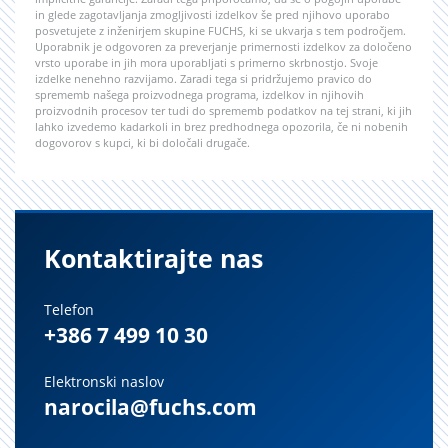
in glede zagotavljanja zmogljivosti izdelkov še pred njihovo uporabo
posvetujete z inženirjem skupine FUCHS, ki se ukvarja s tem področjem.
Uporabnik je odgovoren za preverjanje primernosti izdelkov za določeno
vrsto uporabe in jih mora uporabljati s primerno skrbnostjo. Svoje
izdelke nenehno razvijamo. Zaradi tega si pridržujemo pravico do
sprememb našega proizvodnega programa, izdelkov in njihovih
proizvodnih procesov ter tudi do sprememb podatkov na tej strani, ki jih
lahko izvedemo kadarkoli in brez predhodnega opozorila, če ni nobenih
dogovorov s kupci, ki bi določali drugače.
Kontaktirajte nas
Telefon
+386 7 499 10 30
Elektronski naslov
narocila@fuchs.com