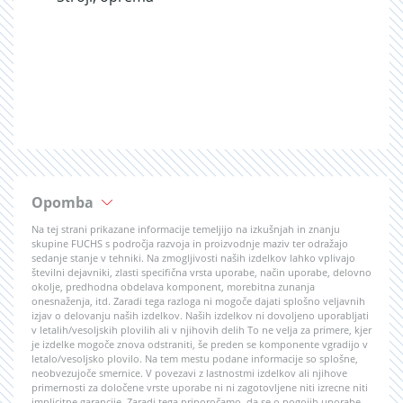
Opomba
Na tej strani prikazane informacije temeljijo na izkušnjah in znanju
skupine FUCHS s področja razvoja in proizvodnje maziv ter odražajo
sedanje stanje v tehniki. Na zmogljivosti naših izdelkov lahko vplivajo
številni dejavniki, zlasti specifična vrsta uporabe, način uporabe, delovno
okolje, predhodna obdelava komponent, morebitna zunanja
onesnaženja, itd. Zaradi tega razloga ni mogoče dajati splošno veljavnih
izjav o delovanju naših izdelkov. Naših izdelkov ni dovoljeno uporabljati
v letalih/vesoljskih plovilih ali v njihovih delih To ne velja za primere, kjer
je izdelke mogoče znova odstraniti, še preden se komponente vgradijo v
letalo/vesoljsko plovilo. Na tem mestu podane informacije so splošne,
neobvezujoče smernice. V povezavi z lastnostmi izdelkov ali njihove
primernosti za določene vrste uporabe ni ni zagotovljene niti izrecne niti
implicitne garancije. Zaradi tega priporočamo, da se o pogojih uporabe