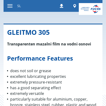
Nazaj
Worldwide
SL
Prenosi
na
Preklop
vsebino
za
navigacijo
GLE­IT­MO 305
Transparenten mazalni film na vodni osnovi
Performance Features
does not soil or grease
excellent lubricating properties
extremely pressure-resistant
has a good separating effect
extremely versatile
particularly suitable for aluminium, copper,
bronze, stainless steel, rubber, plastic and wood