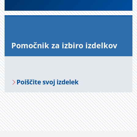
Po­moč­nik za iz­bi­ro iz­del­kov
Po­i­šči­te svoj iz­de­lek