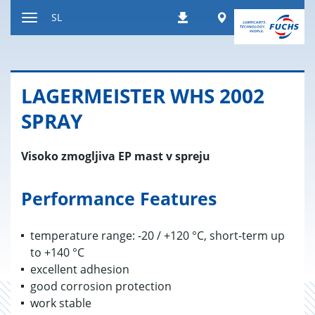
Nazaj
Worldwide
SL
Prenosi
na
Preklop
vsebino
za
navigacijo
LA­GER­ME­I­STER WHS 2002
SPRAY
Visoko zmogljiva EP mast v spreju
Performance Features
temperature range: -20 / +120 °C, short-term up
to +140 °C
excellent adhesion
good corrosion protection
work stable