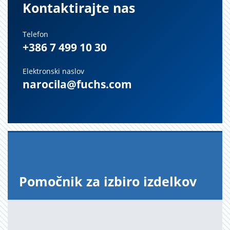
Kontaktirajte nas
Telefon
+386 7 499 10 30
Elektronski naslov
narocila@fuchs.com
Po­moč­nik za iz­bi­ro iz­del­kov