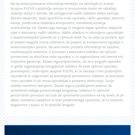
Na tej strani prikazane informacije temeljijo na izkušnjah in znanju
skupine FUCHS s področja razvoja in proizvodnje maziv ter odražajo
sedanje stanje v tehniki. Na zmogljivosti naših izdelkov lahko vplivajo
številni dejavniki, zlasti specifična vrsta uporabe, način uporabe, delovno
okolje, predhodna obdelava komponent, morebitna zunanja
onesnaženja, itd. Zaradi tega razloga ni mogoče dajati splošno veljavnih
izjav o delovanju naših izdelkov. Naših izdelkov ni dovoljeno uporabljati
v letalih/vesoljskih plovilih ali v njihovih delih To ne velja za primere, kjer
je izdelke mogoče znova odstraniti, še preden se komponente vgradijo v
letalo/vesoljsko plovilo. Na tem mestu podane informacije so splošne,
neobvezujoče smernice. V povezavi z lastnostmi izdelkov ali njihove
primernosti za določene vrste uporabe ni ni zagotovljene niti izrecne niti
implicitne garancije. Zaradi tega priporočamo, da se o pogojih uporabe
in glede zagotavljanja zmogljivosti izdelkov še pred njihovo uporabo
posvetujete z inženirjem skupine FUCHS, ki se ukvarja s tem področjem.
Uporabnik je odgovoren za preverjanje primernosti izdelkov za določeno
vrsto uporabe in jih mora uporabljati s primerno skrbnostjo. Svoje
izdelke nenehno razvijamo. Zaradi tega si pridržujemo pravico do
sprememb našega proizvodnega programa, izdelkov in njihovih
proizvodnih procesov ter tudi do sprememb podatkov na tej strani, ki jih
lahko izvedemo kadarkoli in brez predhodnega opozorila, če ni nobenih
dogovorov s kupci, ki bi določali drugače.