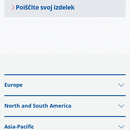
Po­i­šči­te svoj iz­de­lek
Europe
North and South America
Asia-Pacific