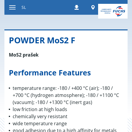
Nazaj
Worldwide
SL
Prenosi
na
Preklop
vsebino
za
navigacijo
PO­WDER MoS2 F
MoS2 prašek
Performance Features
temperature range: -180 / +400 °C (air); -180 /
+700 °C (hydrogen atmosphere); -180 / +1100 °C
(vacuum); -180 / +1300 °C (inert gas)
low friction at high loads
chemically very resistant
wide temperature range
good adhesion due to a high affinity for metals