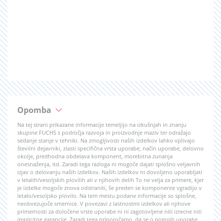
Opomba
Na tej strani prikazane informacije temeljijo na izkušnjah in znanju
skupine FUCHS s področja razvoja in proizvodnje maziv ter odražajo
sedanje stanje v tehniki. Na zmogljivosti naših izdelkov lahko vplivajo
številni dejavniki, zlasti specifična vrsta uporabe, način uporabe, delovno
okolje, predhodna obdelava komponent, morebitna zunanja
onesnaženja, itd. Zaradi tega razloga ni mogoče dajati splošno veljavnih
izjav o delovanju naših izdelkov. Naših izdelkov ni dovoljeno uporabljati
v letalih/vesoljskih plovilih ali v njihovih delih To ne velja za primere, kjer
je izdelke mogoče znova odstraniti, še preden se komponente vgradijo v
letalo/vesoljsko plovilo. Na tem mestu podane informacije so splošne,
neobvezujoče smernice. V povezavi z lastnostmi izdelkov ali njihove
primernosti za določene vrste uporabe ni ni zagotovljene niti izrecne niti
implicitne garancije. Zaradi tega priporočamo, da se o pogojih uporabe