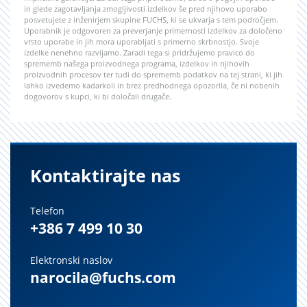
in glede zagotavljanja zmogljivosti izdelkov še pred njihovo uporabo
posvetujete z inženirjem skupine FUCHS, ki se ukvarja s tem področjem.
Uporabnik je odgovoren za preverjanje primernosti izdelkov za določeno
vrsto uporabe in jih mora uporabljati s primerno skrbnostjo. Svoje
izdelke nenehno razvijamo. Zaradi tega si pridržujemo pravico do
sprememb našega proizvodnega programa, izdelkov in njihovih
proizvodnih procesov ter tudi do sprememb podatkov na tej strani, ki jih
lahko izvedemo kadarkoli in brez predhodnega opozorila, če ni nobenih
dogovorov s kupci, ki bi določali drugače.
Kontaktirajte nas
Telefon
+386 7 499 10 30
Elektronski naslov
narocila@fuchs.com