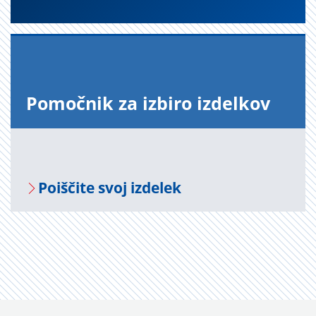
Po­moč­nik za iz­bi­ro iz­del­kov
Po­i­šči­te svoj iz­de­lek