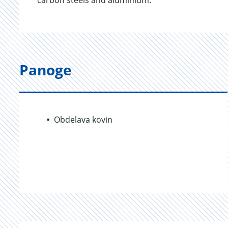
carbon steels and aluminium.
Panoge
Obdelava kovin