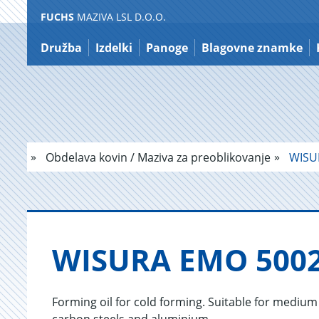
FUCHS
MAZIVA LSL D.O.O.
Nazaj
na
Družba
Izdelki
Panoge
Blagovne znamke
vsebino
Obdelava kovin / Maziva za preoblikovanje
WISU
WI­SU­RA EMO 500
Forming oil for cold forming. Suitable for medium 