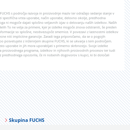
e FUCHS s področja razvoja in proizvodnje maziv ter odražajo sedanje stanje v
lasti specifična vrsta uporabe, način uporabe, delovno okolje, predhodna
ga ni mogoče dajati splošno veljavnih izjav o delovanju naših izdelkov. Naših
 delih To ne velja za primere, kjer je izdelke mogoče znova odstraniti, še preden
formacije so splošne, neobvezujoče smernice. V povezavi z lastnostmi izdelkov
ecne niti implicitne garancije. Zaradi tega priporočamo, da se o pogojih
abo posvetujete z inženirjem skupine FUCHS, ki se ukvarja s tem področjem.
to uporabe in jih mora uporabljati s primerno skrbnostjo. Svoje izdelke
 proizvodnega programa, izdelkov in njihovih proizvodnih procesov ter tudi
z predhodnega opozorila, če ni nobenih dogovorov s kupci, ki bi določali
Skupina FUCHS