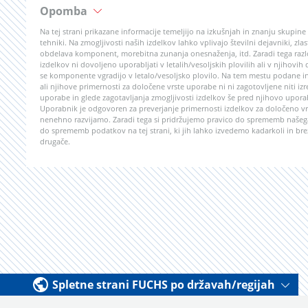
Opomba
Na tej strani prikazane informacije temeljijo na izkušnjah in znanju skupin
tehniki. Na zmogljivosti naših izdelkov lahko vplivajo številni dejavniki, z
obdelava komponent, morebitna zunanja onesnaženja, itd. Zaradi tega razlo
izdelkov ni dovoljeno uporabljati v letalih/vesoljskih plovilih ali v njihovih
se komponente vgradijo v letalo/vesoljsko plovilo. Na tem mestu podane in
ali njihove primernosti za določene vrste uporabe ni ni zagotovljene niti izr
uporabe in glede zagotavljanja zmogljivosti izdelkov še pred njihovo upor
Uporabnik je odgovoren za preverjanje primernosti izdelkov za določeno vrs
nenehno razvijamo. Zaradi tega si pridržujemo pravico do sprememb našega
do sprememb podatkov na tej strani, ki jih lahko izvedemo kadarkoli in bre
drugače.
Spletne strani FUCHS po državah/regijah