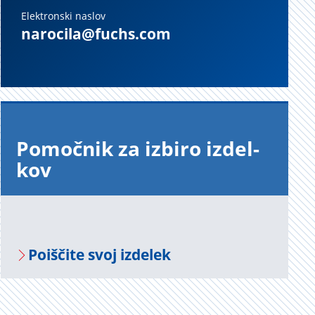
Elektronski naslov
narocila@fuchs.com
Po­moč­nik za iz­bi­ro iz­del­
kov
Po­i­šči­te svoj iz­de­lek