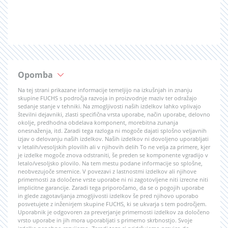
Opomba
Na tej strani prikazane informacije temeljijo na izkušnjah in znanju
skupine FUCHS s področja razvoja in proizvodnje maziv ter odražajo
sedanje stanje v tehniki. Na zmogljivosti naših izdelkov lahko vplivajo
številni dejavniki, zlasti specifična vrsta uporabe, način uporabe, delovno
okolje, predhodna obdelava komponent, morebitna zunanja
onesnaženja, itd. Zaradi tega razloga ni mogoče dajati splošno veljavnih
izjav o delovanju naših izdelkov. Naših izdelkov ni dovoljeno uporabljati
v letalih/vesoljskih plovilih ali v njihovih delih To ne velja za primere, kjer
je izdelke mogoče znova odstraniti, še preden se komponente vgradijo v
letalo/vesoljsko plovilo. Na tem mestu podane informacije so splošne,
neobvezujoče smernice. V povezavi z lastnostmi izdelkov ali njihove
primernosti za določene vrste uporabe ni ni zagotovljene niti izrecne niti
implicitne garancije. Zaradi tega priporočamo, da se o pogojih uporabe
in glede zagotavljanja zmogljivosti izdelkov še pred njihovo uporabo
posvetujete z inženirjem skupine FUCHS, ki se ukvarja s tem področjem.
Uporabnik je odgovoren za preverjanje primernosti izdelkov za določeno
vrsto uporabe in jih mora uporabljati s primerno skrbnostjo. Svoje