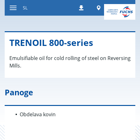
Nazaj
Worldwide
SL
Prenosi
na
Preklop
vsebino
za
navigacijo
TRE­NO­IL 800-se­ri­es
Emulsifiable oil for cold rolling of steel on Reversing
Mills.
Panoge
Obdelava kovin