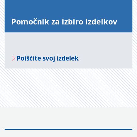
Po­moč­nik za iz­bi­ro iz­del­kov
Po­i­šči­te svoj iz­de­lek