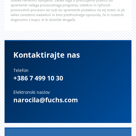
izdelke nenehno razvijamo. Zaradi tega si pridržujemo pravico do
sprememb našega proizvodnega programa, izdelkov in njihovih
proizvodnih procesov ter tudi do sprememb podatkov na tej strani, ki jih
lahko izvedemo kadarkoli in brez predhodnega opozorila, če ni nobenih
dogovorov s kupci, ki bi določali drugače.
Kontaktirajte nas
Telefon
+386 7 499 10 30
Elektronski naslov
narocila@fuchs.com