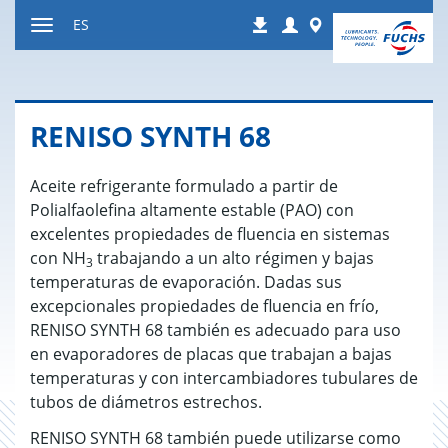
Ir
Login
Worldwide
ES
Descargas
a
Mostrar
contenido
u
ocultar
la
RE­NI­SO SYNTH 68
navegación
Aceite refrigerante formulado a partir de
Polialfaolefina altamente estable (PAO) con
excelentes propiedades de fluencia en sistemas
con NH
trabajando a un alto régimen y bajas
3
temperaturas de evaporación. Dadas sus
excepcionales propiedades de fluencia en frío,
RENISO SYNTH 68 también es adecuado para uso
en evaporadores de placas que trabajan a bajas
temperaturas y con intercambiadores tubulares de
tubos de diámetros estrechos.
RENISO SYNTH 68 también puede utilizarse como