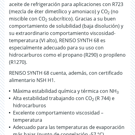
aceite de refrigeración para aplicaciones con R723
(mezcla de éter dimetílico y amoniaco) y CO
(no
2
miscible con CO
subcrítico). Gracias a su buen
2
comportamiento de solubilidad (baja disolución) y
su extraordinario comportamiento viscosidad-
temperatura (VI alto), RENISO SYNTH 68 es
especialmente adecuado para su uso con
hidrocarburos como el propano (R290) o propileno
(R1270).
RENISO SYNTH 68 cuenta, además, con certificado
alimentario NSH H1.
Máxima estabilidad química y térmica con NH
3
Alta estabilidad trabajando con CO
(R 744) e
2
hidrocarburos
Excelente comportamiento viscosidad –
temperatura
Adecuado para las temperaturas de evaporación
más bajas (punto de congelación -57 °C)