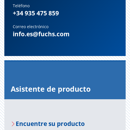
Teléfono
+34 935 475 859
Correo electrónico
info.es@fuchs.com
Asis­ten­te de pro­duc­to
En­cuen­tre su pro­duc­to