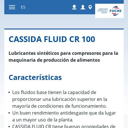
Ir
Login
Worldwide
ES
Descargas
a
Mostrar
contenido
u
ocultar
la
CAS­SI­DA FLUID CR 100
navegación
Lubricantes sintéticos para compresores para la
maquinaria de producción de alimentos
Características
Los fluidos base tienen la capacidad de
proporcionar una lubricación superior en la
mayoría de condiciones de funcionamiento.
Un buen rendimiento antidesgaste que da lugar
a un mayor uso de la planta.
CASSIDA FLUID CR tiene buenas propiedades de