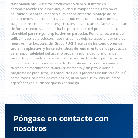
funcionamiento. Nuestros productos no deben utilizarse en
aeronaves/vehículos espaciales, ni en sus componentes. Esto no es
aplicable si los productos son eliminados antes del montaje de los
componentes en una aeronave/vehículo espacial. Los datos de esta
página representan directrices generales no vinculantes. No se garantizan
de forma ni expresa ni implícita las propiedades del producto, ni su
idoneidad para ninguna aplicación en particular. Por lo tanto, antes de
utilizar nuestros productos, recomendamos dejarse asesorar por uno de
nuestros interlocutores del Grupo FUCHS acerca de las condiciones de
uso en la aplicación y las características de rendimiento de los productos.
Será responsabilidad del usuario probar la idoneidad funcional del
producto y utilizarlo con la debida precaución. Nuestros productos se
encuentran en continuo desarrollo. Por esta razón, nos reservamos el
derecho de modificar en cualquier momento y sin previo aviso el
programa de productos, los productos y sus procesos de fabricación, así
como todos los datos de esta página, al menos que existan acuerdos
específicos con el cliente que lo contradiga.
Póngase en contacto con
nosotros