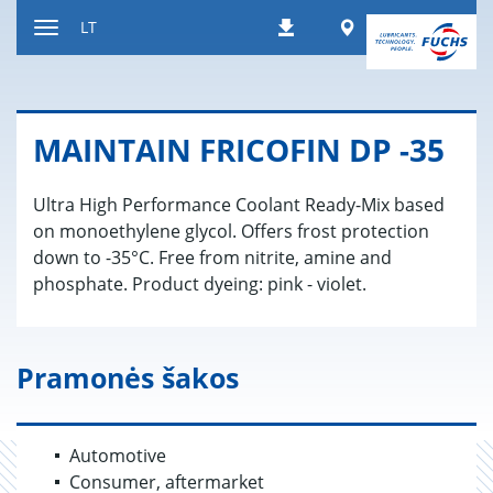
Peršokti
Worldwide
LT
Atsisiuntimai
į
Kaitalioti
turinį
navigaciją
MAIN­TAIN FRI­CO­FIN DP -35
Ultra High Performance Coolant Ready-Mix based
on monoethylene glycol. Offers frost protection
down to -35°C. Free from nitrite, amine and
phosphate. Product dyeing: pink - violet.
Pramonės šakos
Automotive
Consumer, aftermarket