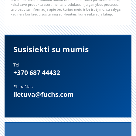
keisti savo produktų asortimentą, produktus ir jų gamybos procesus,
taip pat visą informaciją apie bet kuriuo metu ir be įspėjimo, su sąlyga,
kad nėra konkrečių susitarimų su klientais, kurie reikalauja kitaip.
Susisiekti su mumis
Tel.
+370 687 44432
El. paštas
lietuva@fuchs.com