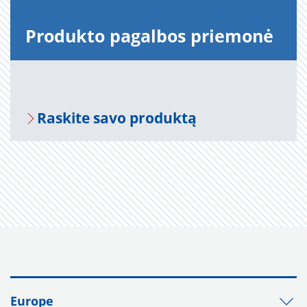
Pro­duk­to pa­gal­bos prie­mo­nė
Ra­s­ki­te savo pro­duk­tą
Europe