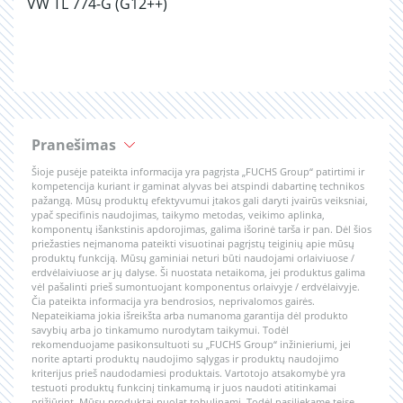
VW TL 774-G (G12++)
Pranešimas
Šioje pusėje pateikta informacija yra pagrįsta „FUCHS Group“ patirtimi ir
kompetencija kuriant ir gaminat alyvas bei atspindi dabartinę technikos
pažangą. Mūsų produktų efektyvumui įtakos gali daryti įvairūs veiksniai,
ypač specifinis naudojimas, taikymo metodas, veikimo aplinka,
komponentų išankstinis apdorojimas, galima išorinė tarša ir pan. Dėl šios
priežasties neįmanoma pateikti visuotinai pagrįstų teiginių apie mūsų
produktų funkciją. Mūsų gaminiai neturi būti naudojami orlaiviuose /
erdvėlaiviuose ar jų dalyse. Ši nuostata netaikoma, jei produktus galima
vėl pašalinti prieš sumontuojant komponentus orlaivyje / erdvėlaivyje.
Čia pateikta informacija yra bendrosios, neprivalomos gairės.
Nepateikiama jokia išreikšta arba numanoma garantija dėl produkto
savybių arba jo tinkamumo nurodytam taikymui. Todėl
rekomenduojame pasikonsultuoti su „FUCHS Group“ inžinieriumi, jei
norite aptarti produktų naudojimo sąlygas ir produktų naudojimo
kriterijus prieš naudodamiesi produktais. Vartotojo atsakomybė yra
testuoti produktų funkcinį tinkamumą ir juos naudoti atitinkamai
prižiūrint. Mūsų produktai nuolat tobulinami. Todėl pasiliekame teisę