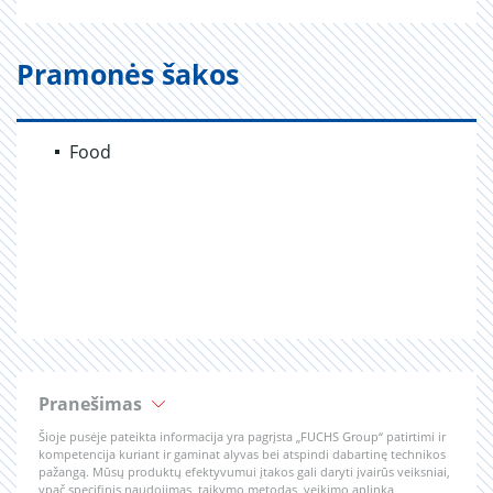
Pramonės šakos
Food
Pranešimas
Šioje pusėje pateikta informacija yra pagrįsta „FUCHS Group“ patirtimi ir
kompetencija kuriant ir gaminat alyvas bei atspindi dabartinę technikos
pažangą. Mūsų produktų efektyvumui įtakos gali daryti įvairūs veiksniai,
ypač specifinis naudojimas, taikymo metodas, veikimo aplinka,