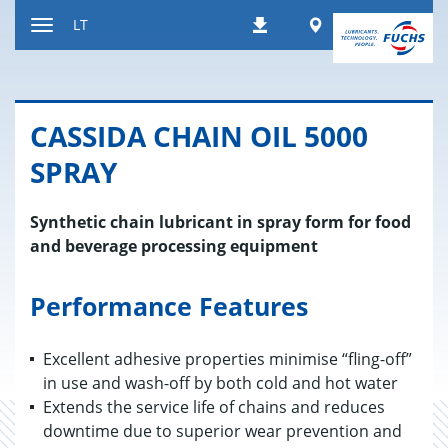
Peršokti
Worldwide
LT
Atsisiuntimai
į
Kaitalioti
turinį
navigaciją
CAS­SI­DA CHAIN OIL 5000
SPRAY
Synthetic chain lubricant in spray form for food
and beverage processing equipment
Performance Features
Excellent adhesive properties minimise “fling-off”
in use and wash-off by both cold and hot water
Extends the service life of chains and reduces
downtime due to superior wear prevention and