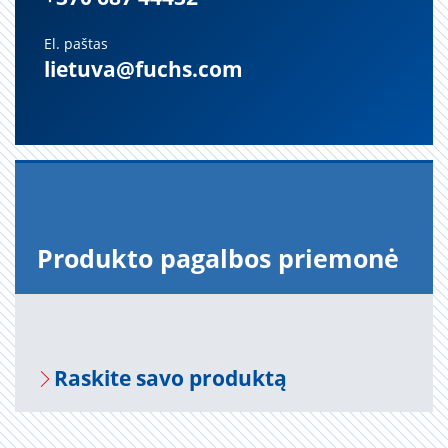
El. paštas
lietuva@fuchs.com
Pro­duk­to pa­gal­bos prie­mo­nė
Ra­s­ki­te savo pro­duk­tą