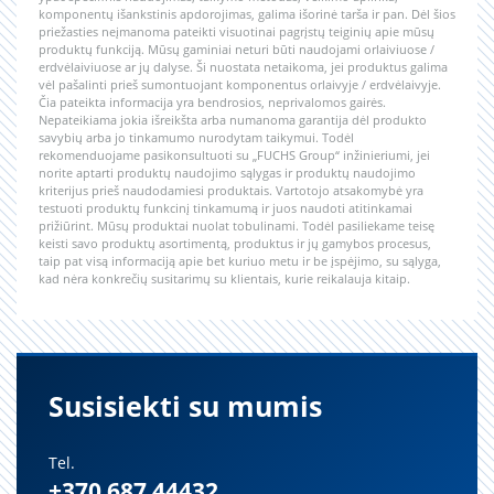
komponentų išankstinis apdorojimas, galima išorinė tarša ir pan. Dėl šios
priežasties neįmanoma pateikti visuotinai pagrįstų teiginių apie mūsų
produktų funkciją. Mūsų gaminiai neturi būti naudojami orlaiviuose /
erdvėlaiviuose ar jų dalyse. Ši nuostata netaikoma, jei produktus galima
vėl pašalinti prieš sumontuojant komponentus orlaivyje / erdvėlaivyje.
Čia pateikta informacija yra bendrosios, neprivalomos gairės.
Nepateikiama jokia išreikšta arba numanoma garantija dėl produkto
savybių arba jo tinkamumo nurodytam taikymui. Todėl
rekomenduojame pasikonsultuoti su „FUCHS Group“ inžinieriumi, jei
norite aptarti produktų naudojimo sąlygas ir produktų naudojimo
kriterijus prieš naudodamiesi produktais. Vartotojo atsakomybė yra
testuoti produktų funkcinį tinkamumą ir juos naudoti atitinkamai
prižiūrint. Mūsų produktai nuolat tobulinami. Todėl pasiliekame teisę
keisti savo produktų asortimentą, produktus ir jų gamybos procesus,
taip pat visą informaciją apie bet kuriuo metu ir be įspėjimo, su sąlyga,
kad nėra konkrečių susitarimų su klientais, kurie reikalauja kitaip.
Susisiekti su mumis
Tel.
+370 687 44432