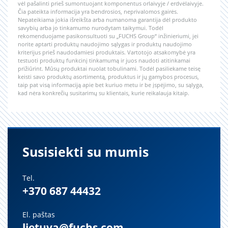
vėl pašalinti prieš sumontuojant komponentus orlaivyje / erdvėlaivyje.
Čia pateikta informacija yra bendrosios, neprivalomos gairės.
Nepateikiama jokia išreikšta arba numanoma garantija dėl produkto
savybių arba jo tinkamumo nurodytam taikymui. Todėl
rekomenduojame pasikonsultuoti su „FUCHS Group“ inžinieriumi, jei
norite aptarti produktų naudojimo sąlygas ir produktų naudojimo
kriterijus prieš naudodamiesi produktais. Vartotojo atsakomybė yra
testuoti produktų funkcinį tinkamumą ir juos naudoti atitinkamai
prižiūrint. Mūsų produktai nuolat tobulinami. Todėl pasiliekame teisę
keisti savo produktų asortimentą, produktus ir jų gamybos procesus,
taip pat visą informaciją apie bet kuriuo metu ir be įspėjimo, su sąlyga,
kad nėra konkrečių susitarimų su klientais, kurie reikalauja kitaip.
Susisiekti su mumis
Tel.
+370 687 44432
El. paštas
lietuva@fuchs.com