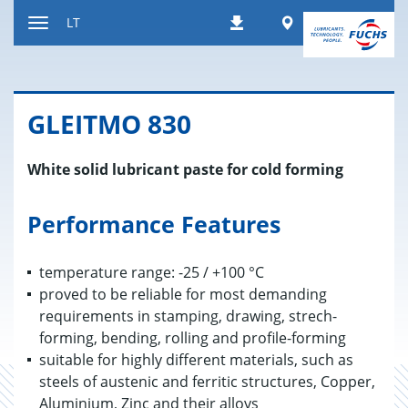
Peršokti
Worldwide
LT
Atsisiuntimai
į
Kaitalioti
turinį
navigaciją
GLEIT­MO 830
White solid lubricant paste for cold forming
Performance Features
temperature range: -25 / +100 °C
proved to be reliable for most demanding
requirements in stamping, drawing, strech-
forming, bending, rolling and profile-forming
suitable for highly different materials, such as
steels of austenic and ferritic structures, Copper,
Aluminium, Zinc and their alloys