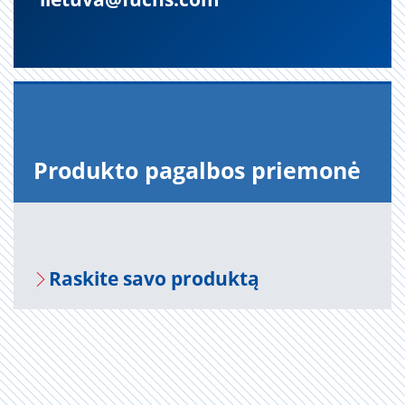
Pro­duk­to pa­gal­bos prie­mo­nė
Ra­s­ki­te savo pro­duk­tą