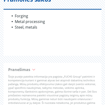
Forging
Metal processing
Steel, metals
Pranešimas
Šioje pusėje pateikta informacija yra pagrįsta „FUCHS Group“ patirtimi ir
kompetencija kuriant ir gaminat alyvas bei atspindi dabartinę technikos
pažangą. Mūsų produktų efektyvumui įtakos gali daryti įvairūs veiksniai,
ypač specifinis naudojimas, taikymo metodas, veikimo aplinka,
komponentų išankstinis apdorojimas, galima išorinė tarša ir pan. Dėl šios
priežasties neįmanoma pateikti visuotinai pagrįstų teiginių apie mūsų
produktų funkciją. Mūsų gaminiai neturi būti naudojami orlaiviuose /
erdvėlaiviuose ar jų dalyse. Ši nuostata netaikoma, jei produktus galima