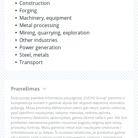
Construction
Forging
Machinery, equipment
Metal processing
Mining, quarrying, exploration
Other industries
Power generation
Steel, metals
Transport
Pranešimas
Šioje pusėje pateikta informacija yra pagrįsta „FUCHS Group“ patirtimi ir
kompetencija kuriant ir gaminat alyvas bei atspindi dabartinę technikos
pažangą. Mūsų produktų efektyvumui įtakos gali daryti įvairūs veiksniai,
ypač specifinis naudojimas, taikymo metodas, veikimo aplinka,
komponentų išankstinis apdorojimas, galima išorinė tarša ir pan. Dėl šios
priežasties neįmanoma pateikti visuotinai pagrįstų teiginių apie mūsų
produktų funkciją. Mūsų gaminiai neturi būti naudojami orlaiviuose /
erdvėlaiviuose ar jų dalyse. Ši nuostata netaikoma, jei produktus galima
vėl pašalinti prieš sumontuojant komponentus orlaivyje / erdvėlaivyje.