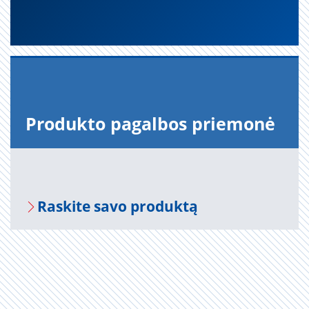
Pro­duk­to pa­gal­bos prie­mo­nė
Ra­s­ki­te savo pro­duk­tą