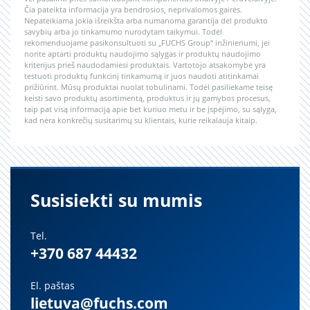
Čia pateikta informacija yra bendrosios, neprivalomos gairės.
Nepateikiama jokia išreikšta arba numanoma garantija dėl produkto
savybių arba jo tinkamumo nurodytam taikymui. Todėl
rekomenduojame pasikonsultuoti su „FUCHS Group“ inžinieriumi, jei
norite aptarti produktų naudojimo sąlygas ir produktų naudojimo
kriterijus prieš naudodamiesi produktais. Vartotojo atsakomybė yra
testuoti produktų funkcinį tinkamumą ir juos naudoti atitinkamai
prižiūrint. Mūsų produktai nuolat tobulinami. Todėl pasiliekame teisę
keisti savo produktų asortimentą, produktus ir jų gamybos procesus,
taip pat visą informaciją apie bet kuriuo metu ir be įspėjimo, su sąlyga,
kad nėra konkrečių susitarimų su klientais, kurie reikalauja kitaip.
Susisiekti su mumis
Tel.
+370 687 44432
El. paštas
lietuva@fuchs.com