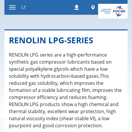
Peršokti
Worldwide
LT
Atsisiuntimai
į
Kaitalioti
turinį
navigaciją
RE­NO­LIN LPG-SE­RIES
RENOLIN LPG series are a high-performance
synthetic gas compressor lubricants based on
special polyalkylene glycols which have a low
solubility with hydrocarbon-based gases.This
reduced gas solubility, which improves the
formation of a stable lubricating film, improves the
compressor efficiency and reduces foaming.
RENOLIN LPG products show a high chemical and
thermal stability, excellent wear protection, high
natural viscosity index (shear-stable VI), a low
pourpoint and good corrosion protection.