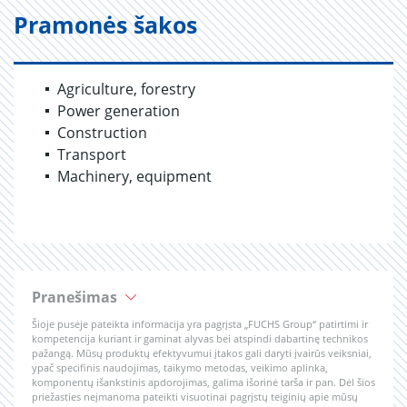
Pramonės šakos
Agriculture, forestry
Power generation
Construction
Transport
Machinery, equipment
Pranešimas
Šioje pusėje pateikta informacija yra pagrįsta „FUCHS Group“ patirtimi ir
kompetencija kuriant ir gaminat alyvas bei atspindi dabartinę technikos
pažangą. Mūsų produktų efektyvumui įtakos gali daryti įvairūs veiksniai,
ypač specifinis naudojimas, taikymo metodas, veikimo aplinka,
komponentų išankstinis apdorojimas, galima išorinė tarša ir pan. Dėl šios
priežasties neįmanoma pateikti visuotinai pagrįstų teiginių apie mūsų