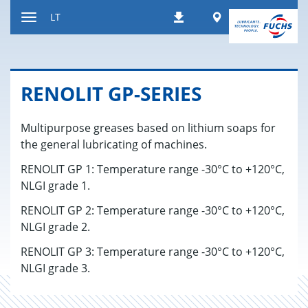
Peršokti
Worldwide
LT
Atsisiuntimai
į
Kaitalioti
turinį
navigaciją
RE­NO­LIT GP-SE­RIES
Multipurpose greases based on lithium soaps for
the general lubricating of machines.
RENOLIT GP 1: Temperature range -30°C to +120°C,
NLGI grade 1.
RENOLIT GP 2: Temperature range -30°C to +120°C,
NLGI grade 2.
RENOLIT GP 3: Temperature range -30°C to +120°C,
NLGI grade 3.