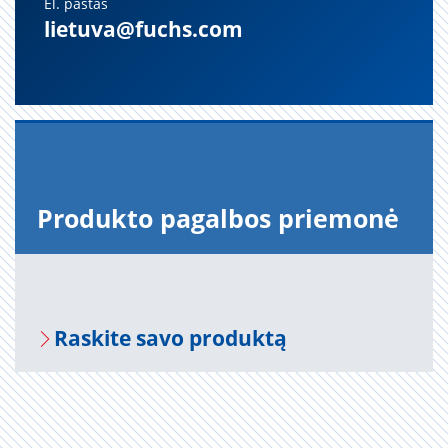
El. paštas
lietuva@fuchs.com
Pro­duk­to pa­gal­bos prie­mo­nė
Ra­s­ki­te savo pro­duk­tą