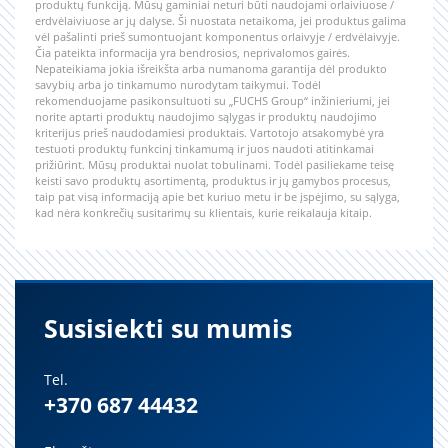
produktų funkciją. Mūsų gaminiai neturi būti naudojami orlaiviuose /
erdvėlaiviuose ar jų dalyse. Ši nuostata netaikoma, jei produktus galima
vėl pašalinti prieš sumontuojant komponentus orlaivyje / erdvėlaivyje.
Čia pateikta informacija yra bendrosios, neprivalomos gairės.
Nepateikiama jokia išreikšta arba numanoma garantija dėl produkto
savybių arba jo tinkamumo nurodytam taikymui. Todėl
rekomenduojame pasikonsultuoti su „FUCHS Group“ inžinieriumi, jei
norite aptarti produktų naudojimo sąlygas ir produktų naudojimo
kriterijus prieš naudodamiesi produktais. Vartotojo atsakomybė yra
testuoti produktų funkcinį tinkamumą ir juos naudoti atitinkamai
prižiūrint. Mūsų produktai nuolat tobulinami. Todėl pasiliekame teisę
keisti savo produktų asortimentą, produktus ir jų gamybos procesus,
taip pat visą informaciją apie bet kuriuo metu ir be įspėjimo, su sąlyga,
kad nėra konkrečių susitarimų su klientais, kurie reikalauja kitaip.
Susisiekti su mumis
Tel.
+370 687 44432