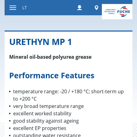
Peršokti
Worldwide
LT
Atsisiuntimai
į
Kaitalioti
turinį
navigaciją
URET­HYN MP 1
Mineral oil-based polyurea grease
Performance Features
temperature range: -20 / +180 °C; short-term up
to +200 °C
very broad temperature range
excellent worked stability
good stability against ageing
excellent EP properties
outstanding water resistance