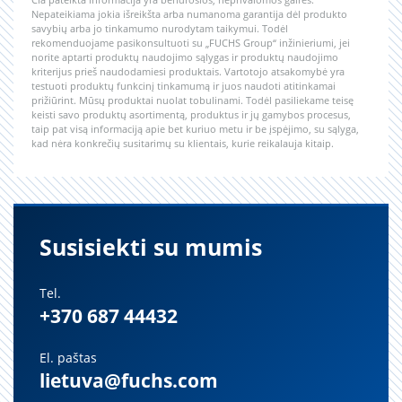
Nepateikiama jokia išreikšta arba numanoma garantija dėl produkto
savybių arba jo tinkamumo nurodytam taikymui. Todėl
rekomenduojame pasikonsultuoti su „FUCHS Group“ inžinieriumi, jei
norite aptarti produktų naudojimo sąlygas ir produktų naudojimo
kriterijus prieš naudodamiesi produktais. Vartotojo atsakomybė yra
testuoti produktų funkcinį tinkamumą ir juos naudoti atitinkamai
prižiūrint. Mūsų produktai nuolat tobulinami. Todėl pasiliekame teisę
keisti savo produktų asortimentą, produktus ir jų gamybos procesus,
taip pat visą informaciją apie bet kuriuo metu ir be įspėjimo, su sąlyga,
kad nėra konkrečių susitarimų su klientais, kurie reikalauja kitaip.
Susisiekti su mumis
Tel.
+370 687 44432
El. paštas
lietuva@fuchs.com