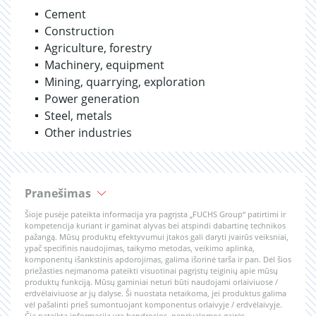
Cement
Construction
Agriculture, forestry
Machinery, equipment
Mining, quarrying, exploration
Power generation
Steel, metals
Other industries
Pranešimas
Šioje pusėje pateikta informacija yra pagrįsta „FUCHS Group“ patirtimi ir
kompetencija kuriant ir gaminat alyvas bei atspindi dabartinę technikos
pažangą. Mūsų produktų efektyvumui įtakos gali daryti įvairūs veiksniai,
ypač specifinis naudojimas, taikymo metodas, veikimo aplinka,
komponentų išankstinis apdorojimas, galima išorinė tarša ir pan. Dėl šios
priežasties neįmanoma pateikti visuotinai pagrįstų teiginių apie mūsų
produktų funkciją. Mūsų gaminiai neturi būti naudojami orlaiviuose /
erdvėlaiviuose ar jų dalyse. Ši nuostata netaikoma, jei produktus galima
vėl pašalinti prieš sumontuojant komponentus orlaivyje / erdvėlaivyje.
Čia pateikta informacija yra bendrosios, neprivalomos gairės.