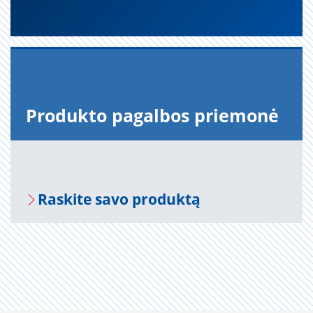
Pro­duk­to pa­gal­bos prie­mo­nė
Ra­s­ki­te savo pro­duk­tą