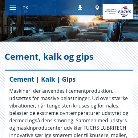
Gå
Worldwide
DK
Downloads
til
Skift
indhold
navigationstilstand
Ce­ment, kalk og gips
Cement | Kalk | Gips
Maskiner, der anvendes i cementproduktion,
udsættes for massive belastninger. Ud over stærke
vibrationer, når tunge sten knuses og formales,
belaster de ekstreme ovntemperaturer udstyret og
dermed også dens smøring. Sammen med udstyrs-
og maskinproducenter udvikler FUCHS LUBRITECH
innovative særlige smøremidler til knusere, møller,