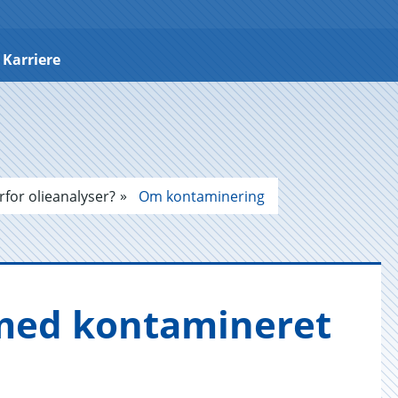
Karriere
for olieanalyser?
Om kontaminering
d kon­ta­mi­ne­ret