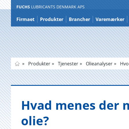
FUCHS
LUBRICANTS DENMARK APS
Gå
til
Firmaet
Produkter
Brancher
Varemærker
indhold
Produkter
Tjenester
Olieanalyser
Hvor
Hvad menes der me
olie?