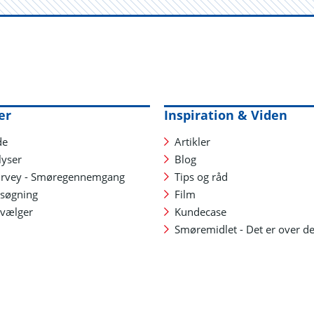
er
Inspiration & Viden
de
Artikler
lyser
Blog
urvey - Smøregennemgang
Tips og råd
søgning
Film
vælger
Kundecase
Smøremidlet - Det er over de