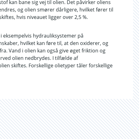
f kan bane sig vej til olien. Det påvirker oliens
dres, og olien smører dårligere, hvilket fører til
kiftes, hvis niveauet ligger over 2,5 %.
t i eksempelvis hydrauliksystemer på
aber, hvilket kan føre til, at den oxiderer, og
. Vand i olien kan også give øget friktion og
ved olien nedbrydes. I tilfælde af
ien skiftes. Forskellige olietyper tåler forskellige