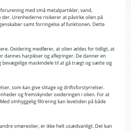
 forurening med små metalpartikler, vand,
 der. Urenhederne risikerer at påvirke olien på
egenskaber samt forringelse af funktionen. Dette
dere. Oxidering medfører, at olien ældes for tidligt, at
r dannes harpikser og aflejringer. De danner en
g bevægelige maskindele til at gå trægt og sætte sig
er, som kan give slitage og driftsforstyrrelser.
enheder og fremskynder oxideringen i olien. For at
 Med omhyggelig filtrering kan levetiden på både
 andre smøreolier, er ikke helt usædvanligt. Det kan