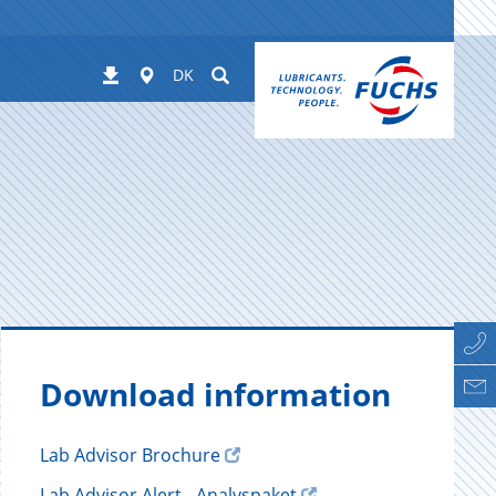
Worldwide
Suchen
Downloads
DK
Download information
Lab Advisor Brochure
Lab Advisor Alert - Analyspaket