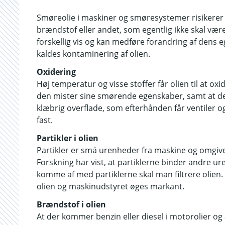
Smøreolie i maskiner og smøresystemer risikerer
brændstof eller andet, som egentlig ikke skal være
forskellig vis og kan medføre forandring af dens 
kaldes kontaminering af olien.
Oxidering
Høj temperatur og visse stoffer får olien til at oxi
den mister sine smørende egenskaber, samt at de
klæbrig overflade, som efterhånden får ventiler o
fast.
Partikler i olien
Partikler er små urenheder fra maskine og omgivels
Forskning har vist, at partiklerne binder andre ur
komme af med partiklerne skal man filtrere olien.
olien og maskinudstyret øges markant.
Brændstof i olien
At der kommer benzin eller diesel i motorolier og