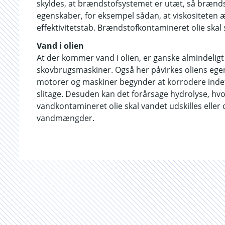
skyldes, at brændstofsystemet er utæt, så brændsto
egenskaber, for eksempel sådan, at viskositeten æn
effektivitetstab. Brændstofkontamineret olie skal s
Vand i olien
At der kommer vand i olien, er ganske almindelig
skovbrugsmaskiner. Også her påvirkes oliens egensk
motorer og maskiner begynder at korrodere indefra
slitage. Desuden kan det forårsage hydrolyse, hvor
vandkontamineret olie skal vandet udskilles eller ol
vandmængder.