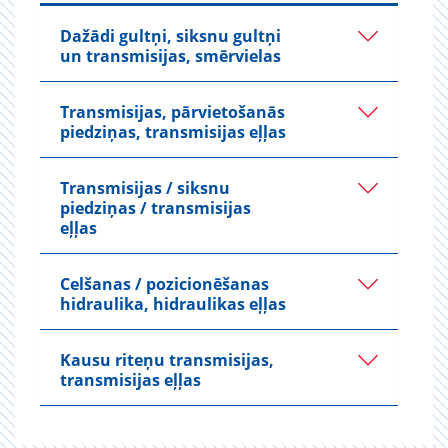
Dažādi gultņi, siksnu gultņi
un transmisijas, smērvielas
Transmisijas, pārvietošanās
piedziņas, transmisijas eļļas
Transmisijas / siksnu
piedziņas / transmisijas
eļļas
Celšanas / pozicionēšanas
hidraulika, hidraulikas eļļas
Kausu riteņu transmisijas,
transmisijas eļļas