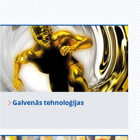
Gal­ve­nās teh­no­lo­ģi­jas