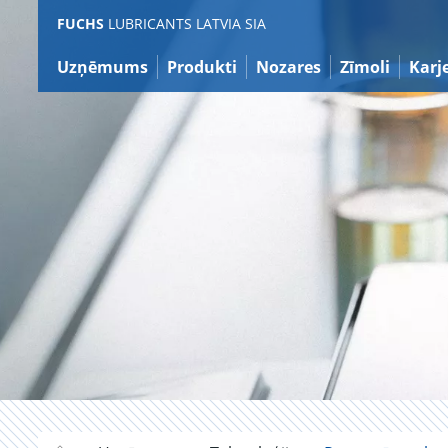
Atgriezties
FUCHS
LUBRICANTS LATVIA SIA
pie
satura
Uzņēmums
Produkti
Nozares
Zīmoli
Karj