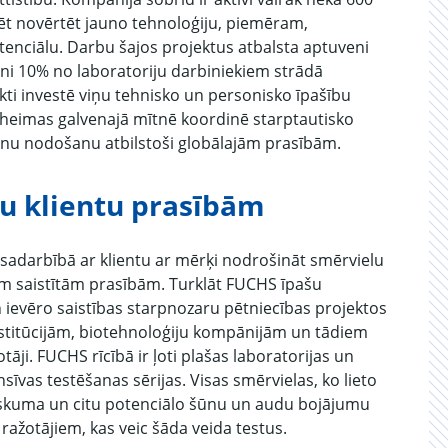
dzēt novērtēt jauno tehnoloģiju, piemēram,
enciālu. Darbu šajos projektus atbalsta aptuveni
veni 10% no laboratoriju darbiniekiem strādā
ti investē viņu tehnisko un personisko īpašību
nheimas galvenajā mītnē koordinē starptautisko
šanu nodošanu atbilstoši globālajām prasībām.
su klientu prasībām
s sadarbībā ar klientu ar mērķi nodrošināt smērvielu
m saistītām prasībām. Turklāt FUCHS īpašu
evēro saistības starpnozaru pētniecības projektos
stitūcijām, biotehnoloģiju kompānijām un tādiem
āji. FUCHS rīcībā ir ļoti plašas laboratorijas un
sīvas testēšanas sērijas. Visas smērvielas, ko lieto
siskuma un citu potenciālo šūnu un audu bojājumu
ažotājiem, kas veic šāda veida testus.