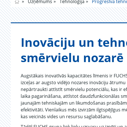
Uzņēmums
Tehnoloģija
Progresīva tehno
Ino­vā­ciju un teh­no­
smēr­vielu no­zarē
Augstākais inovatīvās kapacitātes līmenis ir FUCH
izceļas ar augsto vidējo nozares inovāciju ātrumu u
nepārtraukti attīstīt smērvielu potenciālu, kas ir
laika pagarināšana, attīstot daudzfunkcionālas sm
jaunajām tehniskajām un likumdošanas prasībām, 
efektivitāti. Vienlaikus mēs izvirzām ilgtspējīgus 
kas veicinās vides un resursu saglabāšanu.
Tādēļ FUCHS grupa liek lielu uzsvaru uz izpēti un a