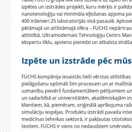
izpētes un izstrādes projekti, kuru mērķis ir palī
nanotenoloģiju vai minimāla eļļošanas apjoma pot
400 inženieri 25 laboratorijās visā pasaulē. Aptu
pētāmajā un attīstāmajā sfēra – FUCHS nepārtrauk
attīstībā. Ultramodernais Tehnoloģiju Centrs Ma
ekspertu tīklu, apvieno pieredzi un atbalsta zinā
Izpēte un izstrāde pēc mū
FUCHS kompānija iesaistās tieši vērstas attīstība
pielāgošanu optimāli šim procesam un ar mašīnā
uzmanību pievērš fundamentāliem pētījumiem un i
un sadarbībā ar universitātēm, akadēmiskajām in
klientiem, kā, piemēram, oriģinālā aprīkojuma ražot
simulāciju iespējas. Produktu izstrādi pavada inten
medicīnas tehnikas sektorā, ir pakļautas citotok
testiem. FUCHS ir viens no nedaudziem smērvielu r