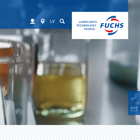
Worldwide
Suchen
Lejupielādes
LV