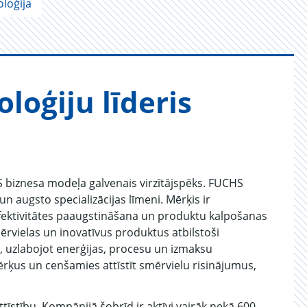
loģija
lo­ģiju lī­de­ris
S biznesa modeļa galvenais virzītājspēks. FUCHS
n augsto specializācijas līmeni. Mērķis ir
 efektivitātes paaugstināšana un produktu kalpošanas
ērvielas un inovatīvus produktus atbilstoši
uzlabojot enerģijas, procesu un izmaksu
mērķus un cenšamies attīstīt smērvielu risinājumus,
ttīstību. Kompānijā šobrīd ir aktīvi vairāk nekā 600