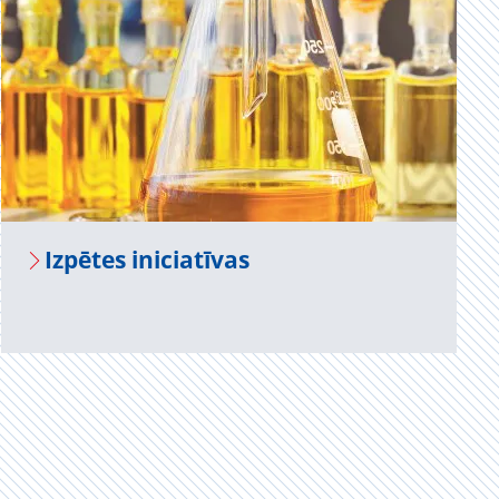
Iz­pē­tes ini­cia­tī­vas