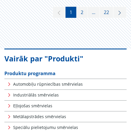
1
2
...
22
Vairāk par "Produkti"
Produktu programma
Automobiļu rūpniecības smērvielas
Industriālās smērvielas
Eļļojošas smērvielas
Metālapstrādes smērvielas
Speciālu pielietojumu smērvielas