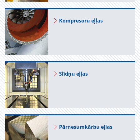
Kom­pre­soru eļļas
Slīdņu eļļas
Pār­ne­sumkārbu eļļas