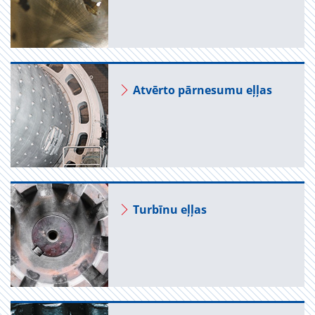
At­vērto pār­ne­sumu eļļas
Tur­bīnu eļļas