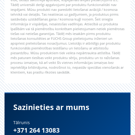
Tādēļ universāli derīgi apgalvojumi par produktu funkcionalitāti nav
iespējami. Mūsu produkti nav paredzēti lietošanai aviācijā / kosmosa
tehnikā vai detaļās. Tas neattiecas uz gadījumiem, ja produktus pirms
sastāvdaļu uzstādīšanas gaisa / kosmosa kuģī noņem. Šeit sniegta
informācija ir vispārējas, nesaistošas vadlīnijas. Attiecībā uz produkta
īpašībām vai tā piemērotību konkrētam pielietojumam netiek piemērotas
tiešas vai netiešas garantijas. Tādēļ mēs iesakām pirms produktu
lietošanas konsultēties ar FUCHS Group pielietojumu inženieri un
apspriest pielietošanas nosacījumus. Lietotājs ir atbildīgs par produktu
funkcionālās piemērotības testēšanu un lietošanu ar atbilstošu
piesardzību. Mūsu produktiem tiek veikta nepārtraukta attīstība. Tādēļ
mēs paturam tiesības veikt produktu sēriju, produktu un to ražošanas
procesu izmaiņas, kā arī veikt šīs vietnes informācijas izmaiņas bez
iepriekšēja brīdinājuma, nodrošinot to, nepastāv speciālas vienošanās ar
klientiem, kas prasītu rīkoties savādāk.
Sazinieties ar mums
Tālrunis
+371 264 13083