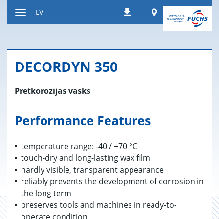
Atgriezties
Worldwide
LV
Lejupielādes
pie
Paslēpt
satura
navigācijas
rīkus
DE­CORDYN 350
Pretkorozijas vasks
Performance Features
temperature range: -40 / +70 °C
touch-dry and long-lasting wax film
hardly visible, transparent appearance
reliably prevents the development of corrosion in
the long term
preserves tools and machines in ready-to-
operate condition