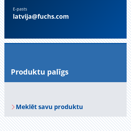
E-pasts
latvija@fuchs.com
Pro­duktu pa­līgs
Mek­lēt savu pro­duktu