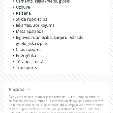
Cements, kaļķakmens, ģipsis
Uzbūve
Kalšana
Stikla rūpniecība
Iekārtas, aprīkojums
Metālapstrāde
Ieguves rūpniecība, karjeru izstrāde,
ģeoloģiskā izpēte
Citas nozares
Enerģētika
Tērauds, metāli
Transports
Piezīme
Šajā vietnē sniegtā informācija ir balstīta uz FUCHS Group pieredzi un
zināšanām smērvielu izstrādē un ražošanā un atspoguļo šī brīža zinātnes
un tehnikas sasniegumus. Mūsu produktu veiktspēju var ietekmēt dažādi
faktori, it īpaši specifiski pielietojumi, pielietošanas metode, darbības
vide, detaļu sākotnējā apstrāde, iespējamais ārējais piesārņojums u.c.