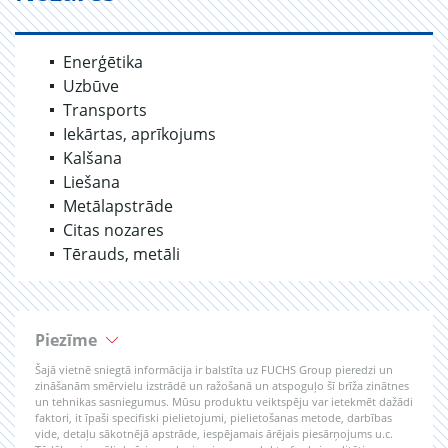
Enerģētika
Uzbūve
Transports
Iekārtas, aprīkojums
Kalšana
Liešana
Metālapstrāde
Citas nozares
Tērauds, metāli
Piezīme
Šajā vietnē sniegtā informācija ir balstīta uz FUCHS Group pieredzi un
zināšanām smērvielu izstrādē un ražošanā un atspoguļo šī brīža zinātnes
un tehnikas sasniegumus. Mūsu produktu veiktspēju var ietekmēt dažādi
faktori, it īpaši specifiski pielietojumi, pielietošanas metode, darbības
vide, detaļu sākotnējā apstrāde, iespējamais ārējais piesārņojums u.c.