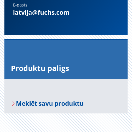
E-pasts
latvija@fuchs.com
Pro­duktu pa­līgs
Mek­lēt savu pro­duktu