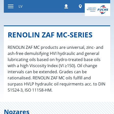
Atgriezties
Worldwide
LV
Lejupielādes
pie
Paslēpt
satura
navigācijas
rīkus
RE­NO­LIN ZAF MC-SE­RIES
RENOLIN ZAF MC products are universal, zinc- and
ash-free demulsifying HVI hydraulic and general
lubricating oils based on hydro-treated base oils
with a high Viscosity Index (VI ≥150). Oil change
intervals can be extended. Grades can be
rationalised. RENOLIN ZAF MC oils fulfill and
surpass HVLP hydraulic oil requirments acc. to DIN
51524-3, ISO 11158-HM.
Nozares