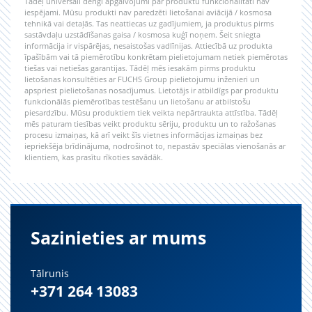
Tādēļ universāli derīgi apgalvojumi par produktu funkcionalitāti nav
iespējami. Mūsu produkti nav paredzēti lietošanai aviācijā / kosmosa
tehnikā vai detaļās. Tas neattiecas uz gadījumiem, ja produktus pirms
sastāvdaļu uzstādīšanas gaisa / kosmosa kuģī noņem. Šeit sniegta
informācija ir vispārējas, nesaistošas vadlīnijas. Attiecībā uz produkta
īpašībām vai tā piemērotību konkrētam pielietojumam netiek piemērotas
tiešas vai netiešas garantijas. Tādēļ mēs iesakām pirms produktu
lietošanas konsultēties ar FUCHS Group pielietojumu inženieri un
apspriest pielietošanas nosacījumus. Lietotājs ir atbildīgs par produktu
funkcionālās piemērotības testēšanu un lietošanu ar atbilstošu
piesardzību. Mūsu produktiem tiek veikta nepārtraukta attīstība. Tādēļ
mēs paturam tiesības veikt produktu sēriju, produktu un to ražošanas
procesu izmaiņas, kā arī veikt šīs vietnes informācijas izmaiņas bez
iepriekšēja brīdinājuma, nodrošinot to, nepastāv speciālas vienošanās ar
klientiem, kas prasītu rīkoties savādāk.
Sazinieties ar mums
Tālrunis
+371 264 13083