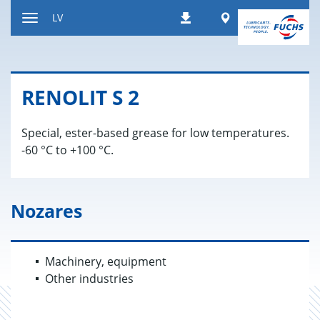
Atgriezties
Worldwide
LV
Lejupielādes
pie
Paslēpt
satura
navigācijas
rīkus
RE­NO­LIT S 2
Special, ester-based grease for low temperatures.
-60 °C to +100 °C.
Nozares
Machinery, equipment
Other industries