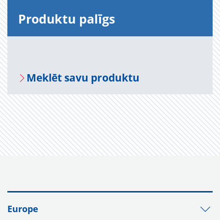
Pro­duktu pa­līgs
Mek­lēt savu pro­duktu
Europe