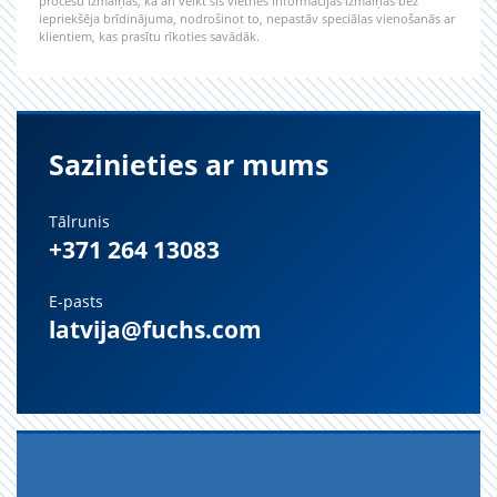
procesu izmaiņas, kā arī veikt šīs vietnes informācijas izmaiņas bez
iepriekšēja brīdinājuma, nodrošinot to, nepastāv speciālas vienošanās ar
klientiem, kas prasītu rīkoties savādāk.
Sazinieties ar mums
Tālrunis
+371 264 13083
E-pasts
latvija@fuchs.com