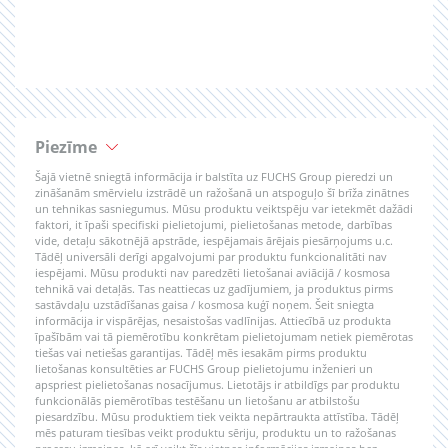
Piezīme
Šajā vietnē sniegtā informācija ir balstīta uz FUCHS Group pieredzi un
zināšanām smērvielu izstrādē un ražošanā un atspoguļo šī brīža zinātnes
un tehnikas sasniegumus. Mūsu produktu veiktspēju var ietekmēt dažādi
faktori, it īpaši specifiski pielietojumi, pielietošanas metode, darbības
vide, detaļu sākotnējā apstrāde, iespējamais ārējais piesārņojums u.c.
Tādēļ universāli derīgi apgalvojumi par produktu funkcionalitāti nav
iespējami. Mūsu produkti nav paredzēti lietošanai aviācijā / kosmosa
tehnikā vai detaļās. Tas neattiecas uz gadījumiem, ja produktus pirms
sastāvdaļu uzstādīšanas gaisa / kosmosa kuģī noņem. Šeit sniegta
informācija ir vispārējas, nesaistošas vadlīnijas. Attiecībā uz produkta
īpašībām vai tā piemērotību konkrētam pielietojumam netiek piemērotas
tiešas vai netiešas garantijas. Tādēļ mēs iesakām pirms produktu
lietošanas konsultēties ar FUCHS Group pielietojumu inženieri un
apspriest pielietošanas nosacījumus. Lietotājs ir atbildīgs par produktu
funkcionālās piemērotības testēšanu un lietošanu ar atbilstošu
piesardzību. Mūsu produktiem tiek veikta nepārtraukta attīstība. Tādēļ
mēs paturam tiesības veikt produktu sēriju, produktu un to ražošanas