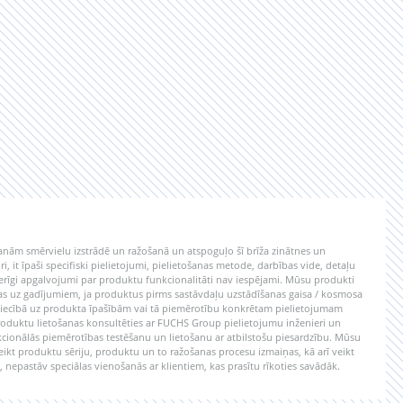
šanām smērvielu izstrādē un ražošanā un atspoguļo šī brīža zinātnes un
it īpaši specifiski pielietojumi, pielietošanas metode, darbības vide, detaļu
derīgi apgalvojumi par produktu funkcionalitāti nav iespējami. Mūsu produkti
ecas uz gadījumiem, ja produktus pirms sastāvdaļu uzstādīšanas gaisa / kosmosa
 Attiecībā uz produkta īpašībām vai tā piemērotību konkrētam pielietojumam
produktu lietošanas konsultēties ar FUCHS Group pielietojumu inženieri un
nkcionālās piemērotības testēšanu un lietošanu ar atbilstošu piesardzību. Mūsu
eikt produktu sēriju, produktu un to ražošanas procesu izmaiņas, kā arī veikt
, nepastāv speciālas vienošanās ar klientiem, kas prasītu rīkoties savādāk.