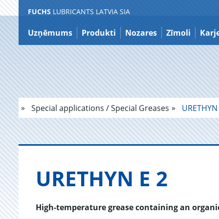
FUCHS
LUBRICANTS LATVIA SIA
Atgriezties
pie
Uzņēmums
Produkti
Nozares
Zīmoli
Karj
satura
Special applications / Special Greases
URETHYN 
URETHYN E 2
High-temperature grease containing an organi