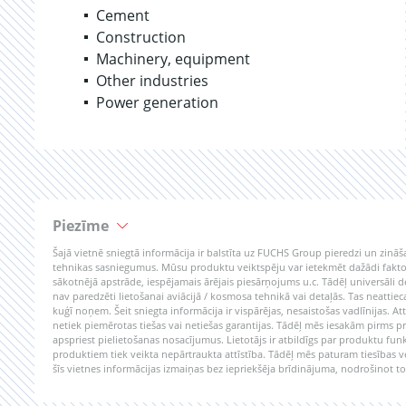
Cement
Construction
Machinery, equipment
Other industries
Power generation
Piezīme
Šajā vietnē sniegtā informācija ir balstīta uz FUCHS Group pieredzi un zinā
tehnikas sasniegumus. Mūsu produktu veiktspēju var ietekmēt dažādi faktori, 
sākotnējā apstrāde, iespējamais ārējais piesārņojums u.c. Tādēļ universāli 
nav paredzēti lietošanai aviācijā / kosmosa tehnikā vai detaļās. Tas neatti
kuģī noņem. Šeit sniegta informācija ir vispārējas, nesaistošas vadlīnijas.
netiek piemērotas tiešas vai netiešas garantijas. Tādēļ mēs iesakām pirms 
apspriest pielietošanas nosacījumus. Lietotājs ir atbildīgs par produktu fu
produktiem tiek veikta nepārtraukta attīstība. Tādēļ mēs paturam tiesības v
šīs vietnes informācijas izmaiņas bez iepriekšēja brīdinājuma, nodrošinot to