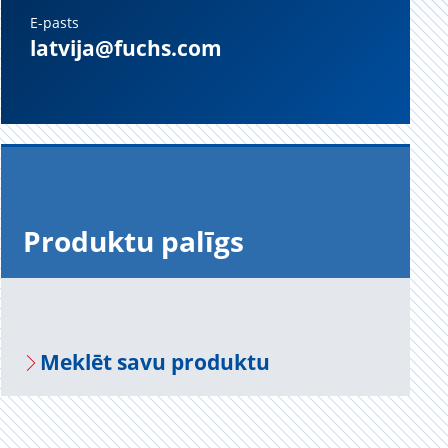
E-pasts
latvija@fuchs.com
Pro­duktu pa­līgs
Mek­lēt savu pro­duktu