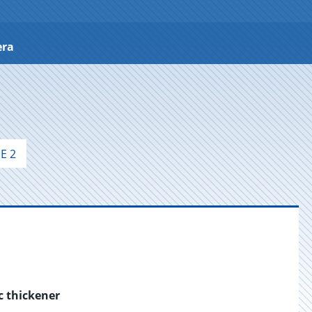
era
E 2
c thickener