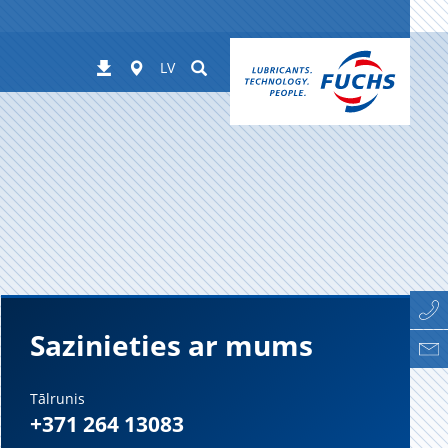
Worldwide
Suchen
Lejupielādes
LV
Sazinieties ar mums
Tālrunis
+371 264 13083