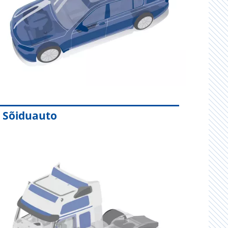
Sõiduauto