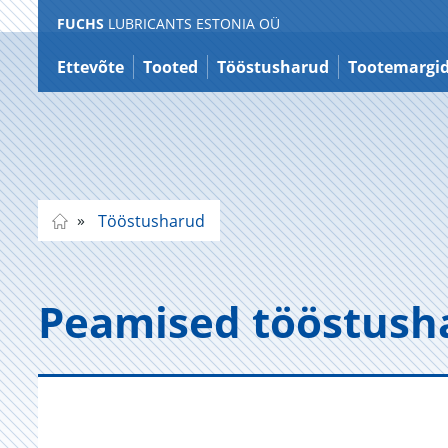
FUCHS
LUBRICANTS ESTONIA OÜ
Liigu
sisule
Ettevõte
Tooted
Tööstusharud
Tootemargi
Tööstusharud
Pea­mised töös­tus­h