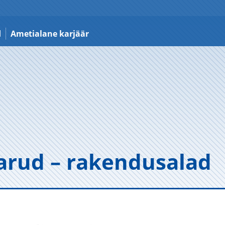
d
Ametialane karjäär
a­rud – raken­dus­alad