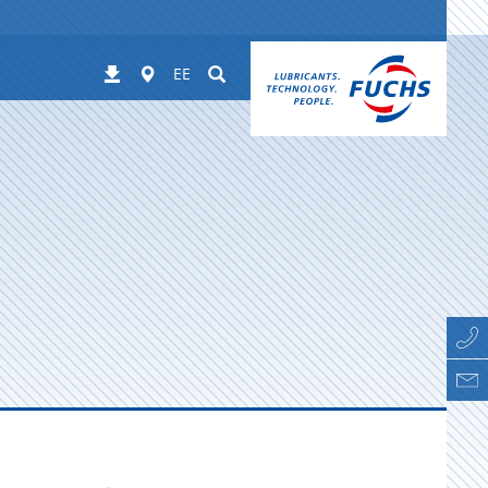
Worldwide
Suchen
Allalaadimised
EE