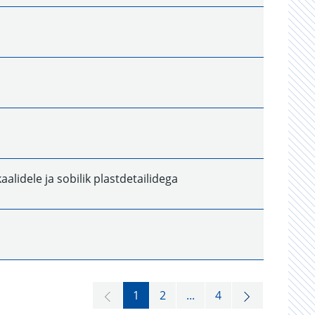
alidele ja sobilik plastdetailidega
1
2
...
4