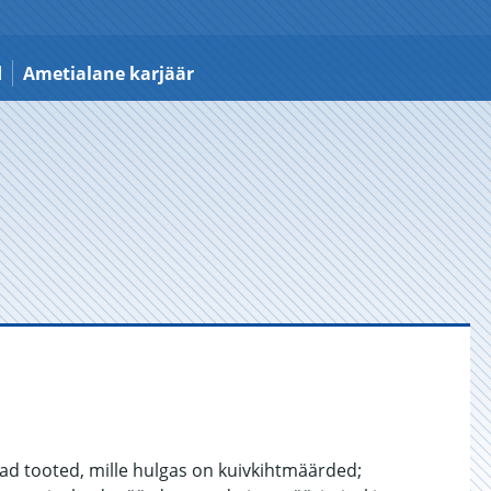
d
Ametialane karjäär
d tooted, mille hulgas on kuivkihtmäärded;