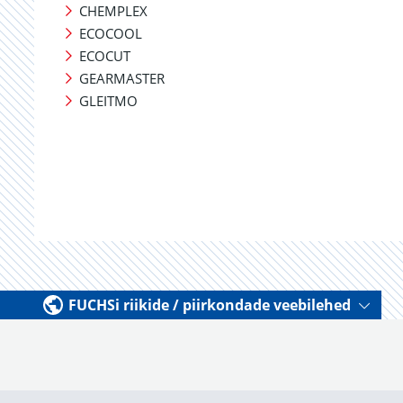
CHEMPLEX
ECOCOOL
ECOCUT
GEARMASTER
GLEITMO
FUCHSi riikide / piirkondade veebilehed