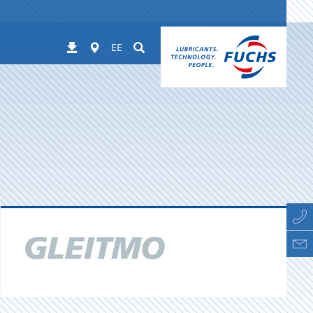
Worldwide
Suchen
Allalaadimised
EE