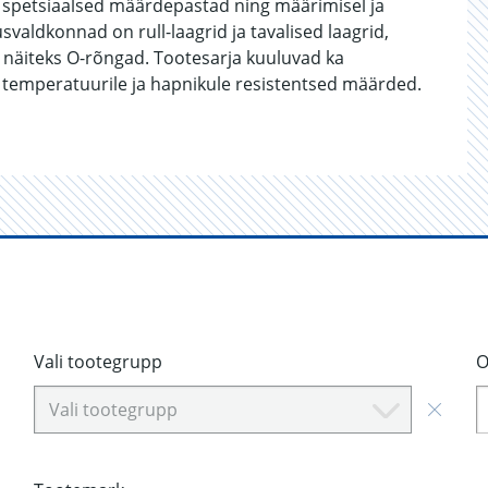
; spetsiaalsed määrdepastad ning määrimisel ja
valdkonnad on rull-laagrid ja tavalised laagrid,
d, näiteks O-rõngad. Tootesarja kuuluvad ka
 temperatuurile ja hapnikule resistentsed määrded.
Vali tootegrupp
O
Vali tootegrupp