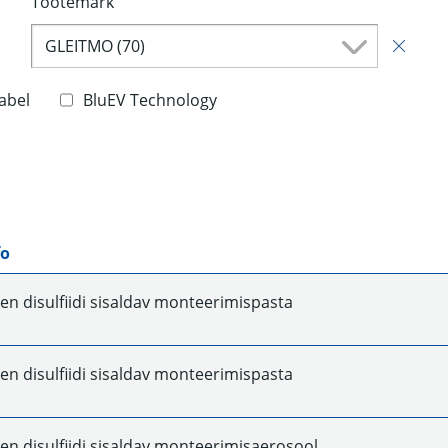
Tootemark
GLEITMO (70)
abel
BluEV Technology
fo
n disulfiidi sisaldav monteerimispasta
n disulfiidi sisaldav monteerimispasta
n disulfiidi sisaldav monteerimisaerosool