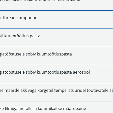
ot thread compound
il kuumtöötlus pasta
giatööstusele sobiv kuumtöötluspasta
giatööstusele sobiv kuumtöötluspasta aerosool
e määrdelakk väga kõrgetel temperatuuridel töötavatele 
hke filmiga metalli- ja kummikaitse määrdeaine