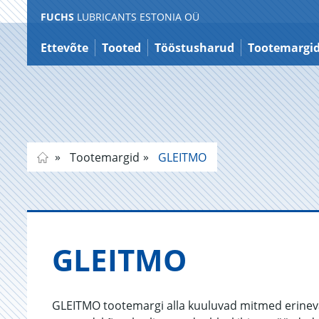
FUCHS
LUBRICANTS ESTONIA OÜ
Liigu
sisule
Ettevõte
Tooted
Tööstusharud
Tootemargi
Tootemargid
GLEITMO
GLEITMO
GLEITMO tootemargi alla kuuluvad mitmed erineva