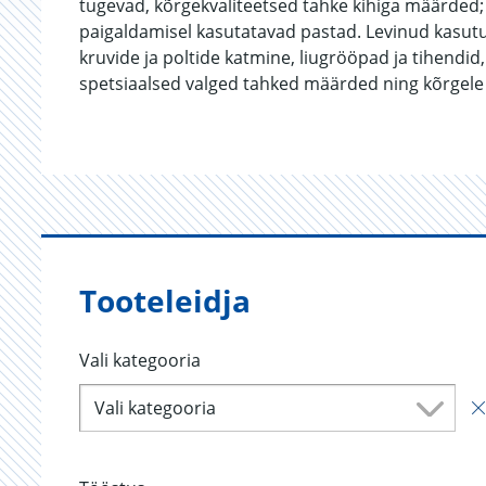
tugevad, kõrgekvaliteetsed tahke kihiga määrded
paigaldamisel kasutatavad pastad. Levinud kasutus
kruvide ja poltide katmine, liugrööpad ja tihendi
spetsiaalsed valged tahked määrded ning kõrgele
Tooteleidja
Vali kategooria
Vali kategooria