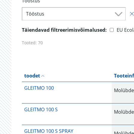
Tööstus
Tööstus
Täiendavad filtreerimisvõimalused:
EU Ecol
Tooted:
70
toodet
Tootein
GLEITMO 100
Molübdee
GLEITMO 100 S
Molübdee
GLEITMO 100 S SPRAY
Molübdee