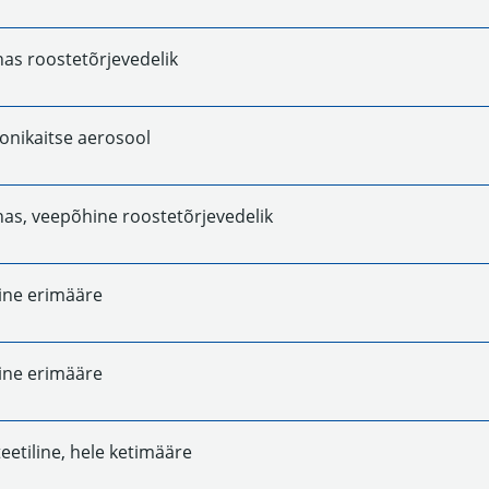
as roostetõrjevedelik
onikaitse aerosool
as, veepõhine roostetõrjevedelik
line erimääre
line erimääre
eetiline, hele ketimääre