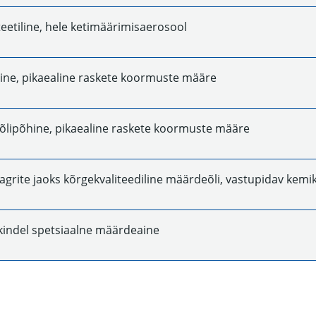
eetiline, hele ketimäärimisaerosool
line, pikaealine raskete koormuste määre
õlipõhine, pikaealine raskete koormuste määre
aagrite jaoks kõrgekvaliteediline määrdeõli, vastupidav kemika
indel spetsiaalne määrdeaine