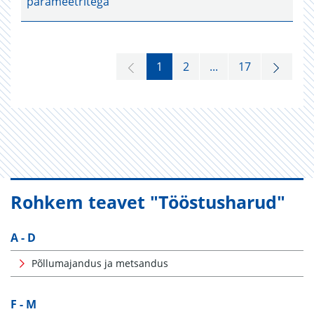
parameetritega
1
2
...
17
Rohkem teavet "Tööstusharud"
A - D
Põllumajandus ja metsandus
F - M