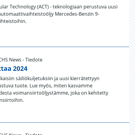
lar Technology (ACT) - teknologiaan perustuva uusi
automaattivaihteistoöljy Mercedes-Benzin 9-
hteistoihin.
UCHS News - Tiedote
taa 2024
siin säiliökuljetuksiin ja uusi kierrätettyyn
rustuva tuote. Lue myös, miten kasvamme
desta voimansiirtoöljystämme, joka on kehitetty
nsiirtoihin.