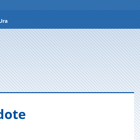
Ura
o­te