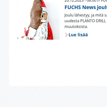
20.12.2023 - 08:00 // F
FUCHS News joul
Joulu lähestyy, ja mi
uudesta PLANTO DRILL 
muutoksista.
Lue lisää