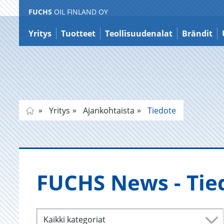
FUCHS
OIL FINLAND OY
Siirry
sisältöön
Yritys
Tuotteet
Teollisuudenalat
Brändit
Yritys
Ajankohtaista
Tiedote
FUCHS News - Tie­d
Kaikki kategoriat