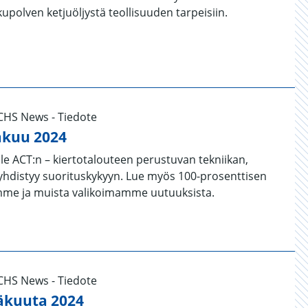
upolven ketjuöljystä teollisuuden tarpeisiin.
UCHS News - Tiedote
akuu 2024
e ACT:n – kiertotalouteen perustuvan tekniikan,
 yhdistyy suorituskykyyn. Lue myös 100-prosenttisen
tamme ja muista valikoimamme uutuuksista.
UCHS News - Tiedote
äkuuta 2024