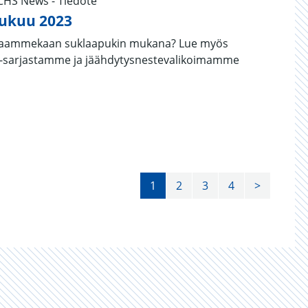
UCHS News - Tiedote
ukuu 2023
tä saammekaan suklaapukin mukana? Lue myös
-sarjastamme ja jäähdytysnestevalikoimamme
1
2
3
4
>