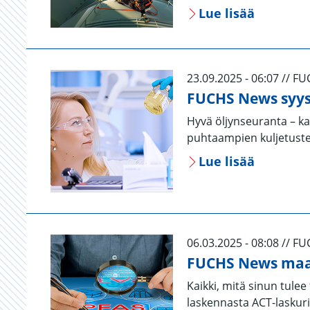
Lue lisää
23.09.2025 - 06:07 // F
FUCHS News syy
Hyvä öljynseuranta – k
puhtaampien kuljetuste
Lue lisää
06.03.2025 - 08:08 // F
FUCHS News maa
Kaikki, mitä sinun tulee
laskennasta ACT-laskur