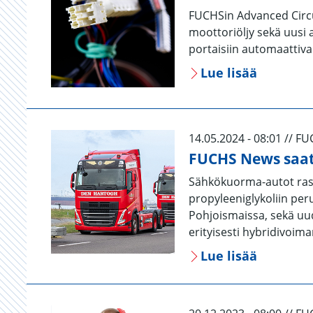
FUCHSin Advanced Circu
moottoriöljy sekä uusi 
portaisiin automaattivai
Lue lisää
14.05.2024 - 08:01 // F
FUCHS News saat
Sähkökuorma-autot raskai
propyleeniglykoliin pe
Pohjoismaissa, sekä uu
erityisesti hybridivoima
Lue lisää