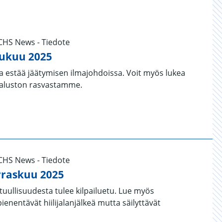
UCHS News - Tiedote
ukuu 2025
a estää jäätymisen ilmajohdoissa. Voit myös lukea
kaluston rasvastamme.
UCHS News - Tiedote
raskuu 2025
uullisuudesta tulee kilpailuetu. Lue myös
pienentävät hiilijalanjälkeä mutta säilyttävät