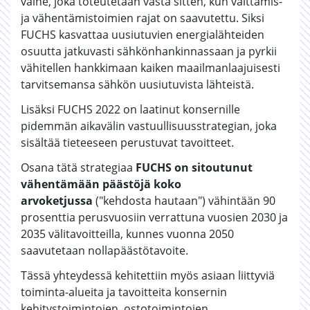
vaihe, joka toteutetaan vasta sitten, kun välttämis-
ja vähentämistoimien rajat on saavutettu. Siksi
FUCHS kasvattaa uusiutuvien energialähteiden
osuutta jatkuvasti sähkönhankinnassaan ja pyrkii
vähitellen hankkimaan kaiken maailmanlaajuisesti
tarvitsemansa sähkön uusiutuvista lähteistä.
Lisäksi FUCHS 2022 on laatinut konsernille
pidemmän aikavälin vastuullisuusstrategian, joka
sisältää tieteeseen perustuvat tavoitteet.
Osana tätä strategiaa
FUCHS on sitoutunut
vähentämään päästöjä koko
arvoketjussa
("kehdosta hautaan") vähintään 90
prosenttia perusvuosiin verrattuna vuosien 2030 ja
2035 välitavoitteilla, kunnes vuonna 2050
saavutetaan nollapäästötavoite.
Tässä yhteydessä kehitettiin myös asiaan liittyviä
toiminta-alueita ja tavoitteita konsernin
kehitystoimintojen, ostotoimintojen,