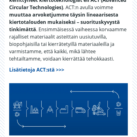
kehittyneet kiertoteknologiat eli ACT (Advanced
Circular Technologies)
. ACT:n avulla voimme
muuttaa arvoketjumme täysin lineaarisesta
kiertotalouden mukaiseksi – suorituskyvystä
tinkimättä
. Ensimmäisessä vaiheessa korvaamme
rajalliset materiaalit asteittain uusiutuvilla,
biopohjaisilla tai kierrätetyillä materiaaleilla ja
varmistamme, että kaikki, mikä lähtee
tehtailtamme, voidaan kierrättää tehokkaasti.
Lisätietoja ACT:stä >>>