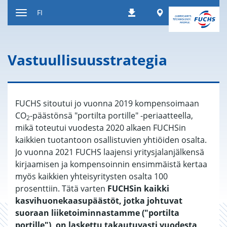
Siirry
Worldwide
FI
Lataukset
sisältöön
Paina
Navigointi
Vas­tuul­li­suus­stra­te­gia
FUCHS sitoutui jo vuonna 2019 kompensoimaan
CO
-päästönsä "portilta portille" -periaatteella,
2
mikä toteutui vuodesta 2020 alkaen FUCHSin
kaikkien tuotantoon osallistuvien yhtiöiden osalta.
Jo vuonna 2021 FUCHS laajensi yritysjalanjälkensä
kirjaamisen ja kompensoinnin ensimmäistä kertaa
myös kaikkien yhteisyritysten osalta 100
prosenttiin. Tätä varten
FUCHSin kaikki
kasvihuonekaasupäästöt, jotka johtuvat
suoraan liiketoiminnastamme ("portilta
portille"), on laskettu takautuvasti vuodesta