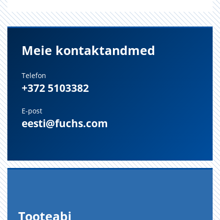
Meie kontaktandmed
Telefon
+372 5103382
E-post
eesti@fuchs.com
Too­te­abi