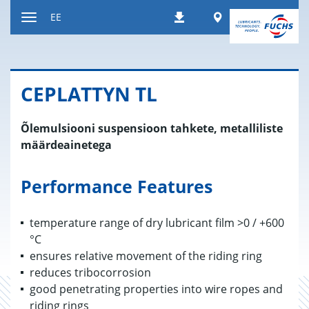
Liigu
Worldwide
EE
Allalaadimised
sisule
Navigatsiooni
vahetamine
CEPLAT­TYN TL
Õlemulsiooni suspensioon tahkete, metalliliste
määrdeainetega
Performance Features
temperature range of dry lubricant film >0 / +600
°C
ensures relative movement of the riding ring
reduces tribocorrosion
good penetrating properties into wire ropes and
riding rings