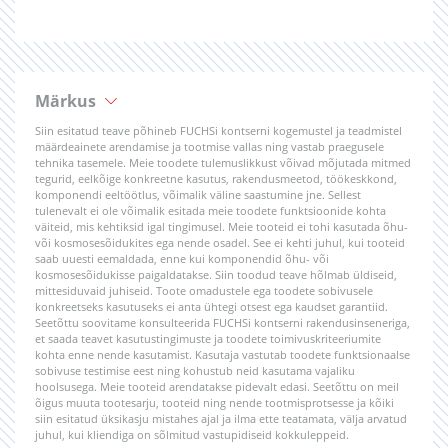
Märkus
Siin esitatud teave põhineb FUCHSi kontserni kogemustel ja teadmistel
määrdeainete arendamise ja tootmise vallas ning vastab praegusele
tehnika tasemele. Meie toodete tulemuslikkust võivad mõjutada mitmed
tegurid, eelkõige konkreetne kasutus, rakendusmeetod, töökeskkond,
komponendi eeltöötlus, võimalik väline saastumine jne. Sellest
tulenevalt ei ole võimalik esitada meie toodete funktsioonide kohta
väiteid, mis kehtiksid igal tingimusel. Meie tooteid ei tohi kasutada õhu-
või kosmosesõidukites ega nende osadel. See ei kehti juhul, kui tooteid
saab uuesti eemaldada, enne kui komponendid õhu- või
kosmosesõidukisse paigaldatakse. Siin toodud teave hõlmab üldiseid,
mittesiduvaid juhiseid. Toote omadustele ega toodete sobivusele
konkreetseks kasutuseks ei anta ühtegi otsest ega kaudset garantiid.
Seetõttu soovitame konsulteerida FUCHSi kontserni rakendusinseneriga,
et saada teavet kasutustingimuste ja toodete toimivuskriteeriumite
kohta enne nende kasutamist. Kasutaja vastutab toodete funktsionaalse
sobivuse testimise eest ning kohustub neid kasutama vajaliku
hoolsusega. Meie tooteid arendatakse pidevalt edasi. Seetõttu on meil
õigus muuta tootesarju, tooteid ning nende tootmisprotsesse ja kõiki
siin esitatud üksikasju mistahes ajal ja ilma ette teatamata, välja arvatud
juhul, kui kliendiga on sõlmitud vastupidiseid kokkuleppeid.