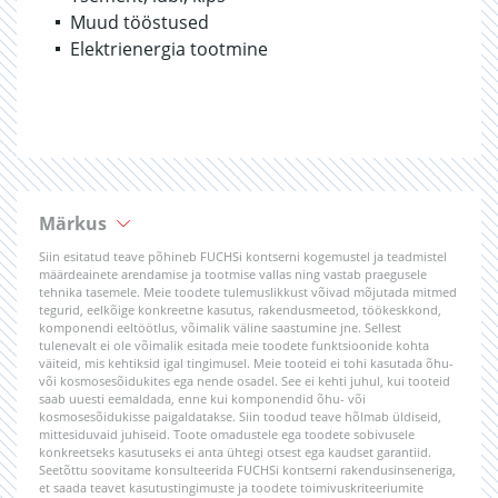
Muud tööstused
Elektrienergia tootmine
Märkus
Siin esitatud teave põhineb FUCHSi kontserni kogemustel ja teadmistel
määrdeainete arendamise ja tootmise vallas ning vastab praegusele
tehnika tasemele. Meie toodete tulemuslikkust võivad mõjutada mitmed
tegurid, eelkõige konkreetne kasutus, rakendusmeetod, töökeskkond,
komponendi eeltöötlus, võimalik väline saastumine jne. Sellest
tulenevalt ei ole võimalik esitada meie toodete funktsioonide kohta
väiteid, mis kehtiksid igal tingimusel. Meie tooteid ei tohi kasutada õhu-
või kosmosesõidukites ega nende osadel. See ei kehti juhul, kui tooteid
saab uuesti eemaldada, enne kui komponendid õhu- või
kosmosesõidukisse paigaldatakse. Siin toodud teave hõlmab üldiseid,
mittesiduvaid juhiseid. Toote omadustele ega toodete sobivusele
konkreetseks kasutuseks ei anta ühtegi otsest ega kaudset garantiid.
Seetõttu soovitame konsulteerida FUCHSi kontserni rakendusinseneriga,
et saada teavet kasutustingimuste ja toodete toimivuskriteeriumite