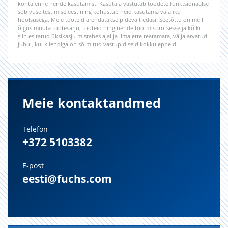
kohta enne nende kasutamist. Kasutaja vastutab toodete funktsionaalse
sobivuse testimise eest ning kohustub neid kasutama vajaliku
hoolsusega. Meie tooteid arendatakse pidevalt edasi. Seetõttu on meil
õigus muuta tootesarju, tooteid ning nende tootmisprotsesse ja kõiki
siin esitatud üksikasju mistahes ajal ja ilma ette teatamata, välja arvatud
juhul, kui kliendiga on sõlmitud vastupidiseid kokkuleppeid.
Meie kontaktandmed
Telefon
+372 5103382
E-post
eesti@fuchs.com