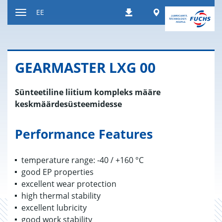
Liigu
Worldwide
EE
Allalaadimised
sisule
Navigatsiooni
vahetamine
GEAR­MAS­TER LXG 00
Sünteetiline liitium kompleks määre
keskmäärdesüsteemidesse
Performance Features
temperature range: -40 / +160 °C
good EP properties
excellent wear protection
high thermal stability
excellent lubricity
good work stability