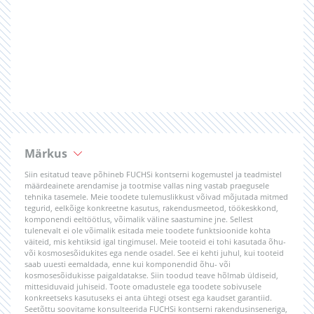
Märkus
Siin esitatud teave põhineb FUCHSi kontserni kogemustel ja teadmistel
määrdeainete arendamise ja tootmise vallas ning vastab praegusele
tehnika tasemele. Meie toodete tulemuslikkust võivad mõjutada mitmed
tegurid, eelkõige konkreetne kasutus, rakendusmeetod, töökeskkond,
komponendi eeltöötlus, võimalik väline saastumine jne. Sellest
tulenevalt ei ole võimalik esitada meie toodete funktsioonide kohta
väiteid, mis kehtiksid igal tingimusel. Meie tooteid ei tohi kasutada õhu-
või kosmosesõidukites ega nende osadel. See ei kehti juhul, kui tooteid
saab uuesti eemaldada, enne kui komponendid õhu- või
kosmosesõidukisse paigaldatakse. Siin toodud teave hõlmab üldiseid,
mittesiduvaid juhiseid. Toote omadustele ega toodete sobivusele
konkreetseks kasutuseks ei anta ühtegi otsest ega kaudset garantiid.
Seetõttu soovitame konsulteerida FUCHSi kontserni rakendusinseneriga,