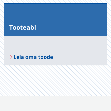
Too­te­abi
Leia oma toode