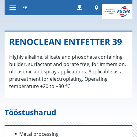
Liigu
Worldwide
EE
Allalaadimised
sisule
Navigatsiooni
vahetamine
RENOC­LEAN ENT­F­ET­TER 39
Highly alkaline, silicate and phosphate containing
builder, surfactant and borate free, for immersion,
ultrasonic and spray applications. Applicable as a
pretreatment for electroplating. Operating
temperature +20 to +80 °C.
Tööstusharud
Metal processing