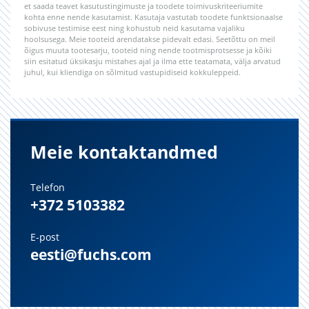
et saada teavet kasutustingimuste ja toodete toimivuskriteeriumite
kohta enne nende kasutamist. Kasutaja vastutab toodete funktsionaalse
sobivuse testimise eest ning kohustub neid kasutama vajaliku
hoolsusega. Meie tooteid arendatakse pidevalt edasi. Seetõttu on meil
õigus muuta tootesarju, tooteid ning nende tootmisprotsesse ja kõiki
siin esitatud üksikasju mistahes ajal ja ilma ette teatamata, välja arvatud
juhul, kui kliendiga on sõlmitud vastupidiseid kokkuleppeid.
Meie kontaktandmed
Telefon
+372 5103382
E-post
eesti@fuchs.com