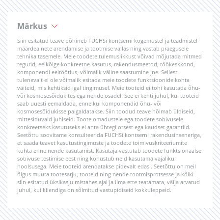
Märkus
Siin esitatud teave põhineb FUCHSi kontserni kogemustel ja teadmistel
määrdeainete arendamise ja tootmise vallas ning vastab praegusele
tehnika tasemele. Meie toodete tulemuslikkust võivad mõjutada mitmed
tegurid, eelkõige konkreetne kasutus, rakendusmeetod, töökeskkond,
komponendi eeltöötlus, võimalik väline saastumine jne. Sellest
tulenevalt ei ole võimalik esitada meie toodete funktsioonide kohta
väiteid, mis kehtiksid igal tingimusel. Meie tooteid ei tohi kasutada õhu-
või kosmosesõidukites ega nende osadel. See ei kehti juhul, kui tooteid
saab uuesti eemaldada, enne kui komponendid õhu- või
kosmosesõidukisse paigaldatakse. Siin toodud teave hõlmab üldiseid,
mittesiduvaid juhiseid. Toote omadustele ega toodete sobivusele
konkreetseks kasutuseks ei anta ühtegi otsest ega kaudset garantiid.
Seetõttu soovitame konsulteerida FUCHSi kontserni rakendusinseneriga,
et saada teavet kasutustingimuste ja toodete toimivuskriteeriumite
kohta enne nende kasutamist. Kasutaja vastutab toodete funktsionaalse
sobivuse testimise eest ning kohustub neid kasutama vajaliku
hoolsusega. Meie tooteid arendatakse pidevalt edasi. Seetõttu on meil
õigus muuta tootesarju, tooteid ning nende tootmisprotsesse ja kõiki
siin esitatud üksikasju mistahes ajal ja ilma ette teatamata, välja arvatud
juhul, kui kliendiga on sõlmitud vastupidiseid kokkuleppeid.