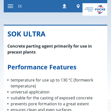
Liigu
Worldwide
EE
Allalaadimised
sisule
Navigatsiooni
vahetamine
SOK ULTRA
Concrete parting agent primarily for use in
precast plants
Performance Features
temperature for use up to 130 °C (formwork
temperature)
universal application
suitable for the casting of exposed concrete
prevents pore formation to a great extent
ensures clean and even surfaces