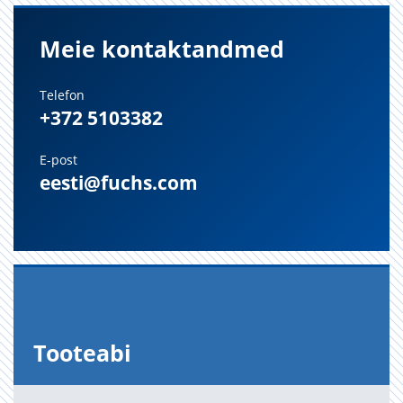
Meie kontaktandmed
Telefon
+372 5103382
E-post
eesti@fuchs.com
Too­te­abi